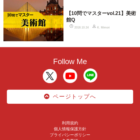
【10問でマスターvol.21】美術
館Q
2018.10.24
K. Mimori
Follow Me
ページトップへ
利用規約
個人情報保護方針
プライバシーポリシー