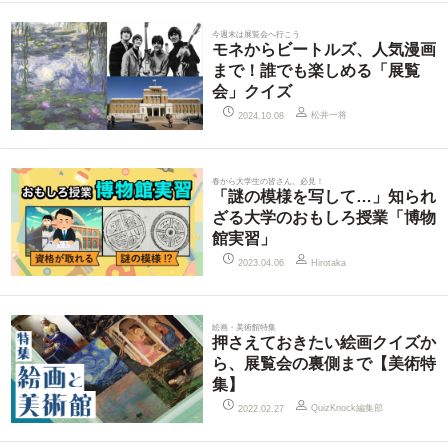
今週末は展覧会へ行こう
モネからビートルズ、人気漫画
まで！誰でも楽しめる「展覧
会」クイズ
松井一将
2024.10.08
春から大学生の皆さん、必見！
「謎の模様を写して…」知られ
ざる大学のおもしろ授業「博物
館実習」
2023.04.06
Hirotaka
絵画・美術館特集
押さえておきたい絵画クイズか
ら、展覧会の裏側まで【美術特
集】
QuizKnock編集部
2022.02.27