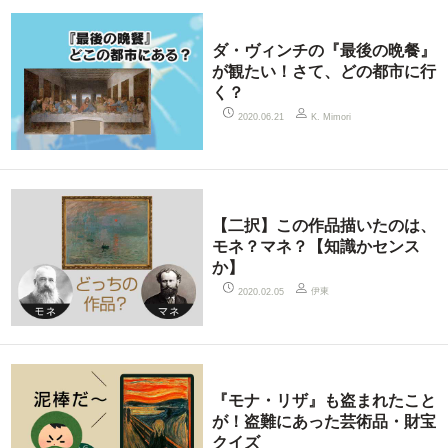
ダ・ヴィンチの『最後の晩餐』
が観たい！さて、どの都市に行
く？
2020.06.21
K. Mimori
【二択】この作品描いたのは、
モネ？マネ？【知識かセンス
か】
伊東
2020.02.05
『モナ・リザ』も盗まれたこと
が！盗難にあった芸術品・財宝
クイズ