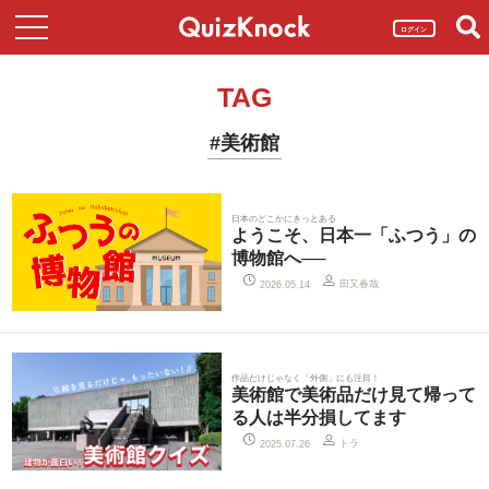
ログイン
TAG
#美術館
日本のどこかにきっとある
ようこそ、日本一「ふつう」の
博物館へ──
田又春哉
2026.05.14
作品だけじゃなく「外側」にも注目！
美術館で美術品だけ見て帰って
る人は半分損してます
トラ
2025.07.26