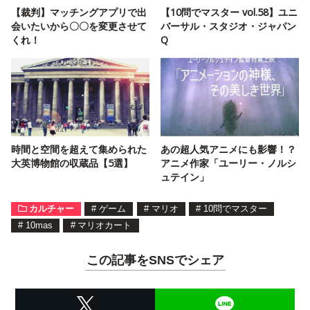
【裁判】マッチングアプリで出
【10問でマスター vol.58】ユニ
会いたいから〇〇を変更させて
バーサル・スタジオ・ジャパン
くれ！
Q
時間と空間を超えて集められた
あの超人気アニメにも影響！？
大英博物館の収蔵品【5選】
アニメ作家「ユーリー・ノルシ
ュテイン」
カルチャー
#
ゲーム
#
マリオ
#
10問でマスター
#
10mas
#
マリオカート
この記事をSNSでシェア