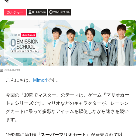
カルチャー
K. Mimori
2020.03.04
PR
株式会社JERA
こんにちは、
Mimori
です。
今回の「10問でマスター」のテーマは、ゲーム
『マリオカー
ト』シリーズ
です。マリオなどのキャラクターが、レーシン
グカートに乗って多彩なアイテムを駆使しながら速さを競い
ます。
1992年に第1作『
スーパーマリオカート
』が発売されて以