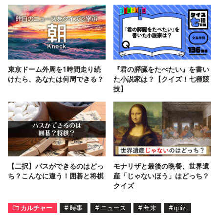
東京ドーム外周を1時間走り続
『君の膵臓をたべたい』を書い
けたら、あなたは何周できる？
た小説家は？【クイズ！七種競
技】
【二択】パスができるのはどっ
モナリザと最後の晩餐、世界遺
ち？こんなに違う！囲碁と将棋
産「じゃないほう」はどっち？
クイズ
カルチャー
#
時事
#
ニュース
#
年末
#
quiz