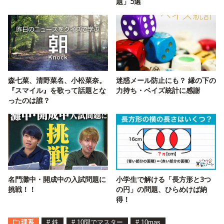
題」5選
森七菜、清野菜名、小松菜奈。
迷惑メール防止にも？ 縁の下の
『スマイル』を歌って話題とな
力持ち・ベイズ統計に感謝
ったのは誰？
名門灘中・開成中の入試問題に
小学生で解ける「長方形と3つ
挑戦！！
の円」の問題、ひらめけば納
得！
理系
#
鉄
#
10問でマスター
#
10mas