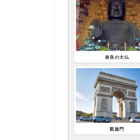
奈良の大仏
凱旋門