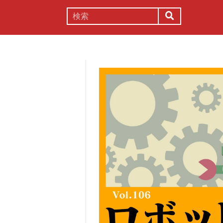
謎解き
コラム
常識
理系