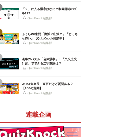
「？」に入る漢字はなに？和同開珎パズ
ル177
QuizKnock編集部
ふくらP×東問「海派？山派？」「どっち
も怖い」【QuizKnock雑談中】
QuizKnock編集部
漢字のパズル「合体漢字」！「又火土火
忄言」でできる二字熟語は？
QuizKnock編集部
WHAT大会長・東言だけど質問ある？
【100の質問】
QuizKnock編集部
連載企画