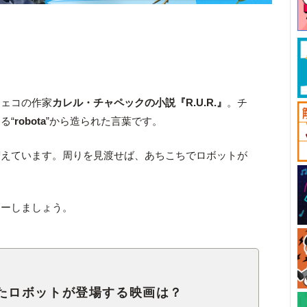
チェコの作家
カレル・チャペックの小説『R.U.R.』
。チ
る“
robota
”から造られた言葉です。
増えています。周りを見渡せば、あちこちでロボットが
ターしましょう。
いったロボットが登場する映画は？