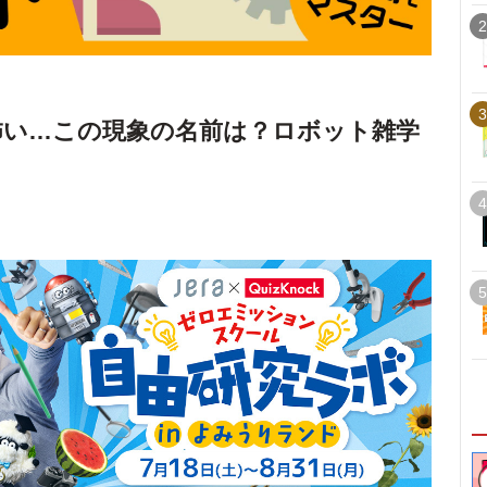
2
3
怖い…この現象の名前は？ロボット雑学
4
5