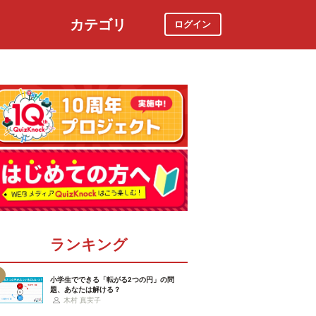
カテゴリ
ログイン
社会
スポーツ
時事ニュース
特集
ランキング
小学生でできる「転がる2つの円」の問
題、あなたは解ける？
木村 真実子