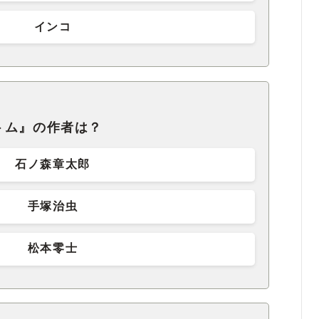
インコ
トム』の作者は？
石ノ森章太郎
手塚治虫
松本零士