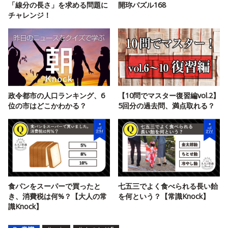
「線分の長さ」を求める問題に
開珎パズル168
チャレンジ！
政令都市の人口ランキング、6
【10問でマスター復習編vol.2】
位の市はどこかわかる？
5回分の過去問、満点取れる？
食パンをスーパーで買ったと
七五三でよく食べられる長い飴
き、消費税は何%？【大人の常
を何という？【常識Knock】
識Knock】