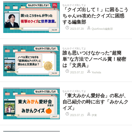
なんかクイズ出してよ
「クイズ出して！」に困るこう
ちゃんvs攻めたクイズに困惑
する編集部
QuizKnock編集部
2023.07.29
なんかクイズ出してよ
誰も思いつけなかった“超簡
単“な方法でノーベル賞！秘密
は「文房具」
2023.07.22
Yoshida
なんかクイズ出してよ
「東大みかん愛好会」の私が、
自己紹介の時に出す「みかんク
イズ」
伊東
2023.07.15