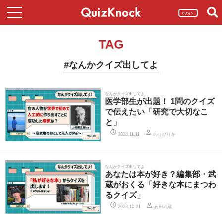
ログイン
TAG
#なんかクイズ出してよ
なんかクイズ出してよ
医学部生が出題！ 1問のクイズ
で伝えたい「研究で大切なこ
と」
のせぴりか
2023.11.11
なんかクイズ出してよ
あなたは本が好き？編集部・武
蔵がおくる「好きな本にまつわ
るクイズ」
石田武蔵
2023.10.21