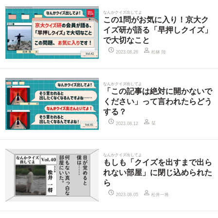
なんかクイズ出してよ
この1問がお気に入り！京大ク
イズ研が語る「早押しクイズ」
で大切なこと
松林 陸
2023.08.26
なんかクイズ出してよ
「この記事は絶対に開かないで
ください」って言われたらどう
する？
栞
2023.08.12
なんかクイズ出してよ
もしも「クイズを出すまで出ら
れない部屋」に閉じ込められた
ら
松井一将
2023.08.05