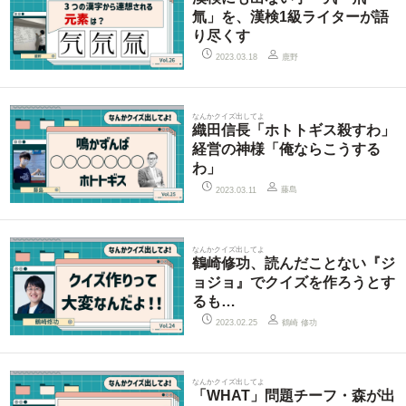
氚」を、漢検1級ライターが語
り尽くす
鹿野
2023.03.18
なんかクイズ出してよ
織田信長「ホトトギス殺すわ」
経営の神様「俺ならこうする
わ」
藤島
2023.03.11
なんかクイズ出してよ
鶴崎修功、読んだことない『ジ
ョジョ』でクイズを作ろうとす
るも…
鶴崎 修功
2023.02.25
なんかクイズ出してよ
「WHAT」問題チーフ・森が出