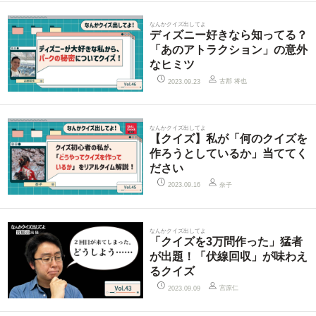
なんかクイズ出してよ
ディズニー好きなら知ってる？
「あのアトラクション」の意外
なヒミツ
古郡 将也
2023.09.23
なんかクイズ出してよ
【クイズ】私が「何のクイズを
作ろうとしているか」当ててく
ださい
奈子
2023.09.16
なんかクイズ出してよ
「クイズを3万問作った」猛者
が出題！「伏線回収」が味わえ
るクイズ
宮原仁
2023.09.09