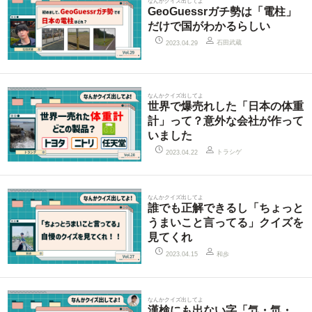
なんかクイズ出してよ
GeoGuessrガチ勢は「電柱」
だけで国がわかるらしい
石田武蔵
2023.04.29
なんかクイズ出してよ
世界で爆売れした「日本の体重
計」って？意外な会社が作って
いました
トラシゲ
2023.04.22
なんかクイズ出してよ
誰でも正解できるし「ちょっと
うまいこと言ってる」クイズを
見てくれ
和歩
2023.04.15
なんかクイズ出してよ
漢検にも出ない字「氕・氘・