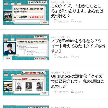
なんかクイズ出してよ
このクイズ、「おかしなとこ
ろ」が1つあります。あなたは
気づける？
2023.07.08
Raven
なんかクイズ出してよ
ノブがTwitterをやるなら？ツ
イート考えてみた【クイズも出
すよ】
ノブ
2023.06.17
なんかクイズ出してよ
QuizKnockの謎文化「クイズ
で自己紹介して」 私の1問はこ
れでした
あさぬま
2023.06.03
なんかクイズ出してよ