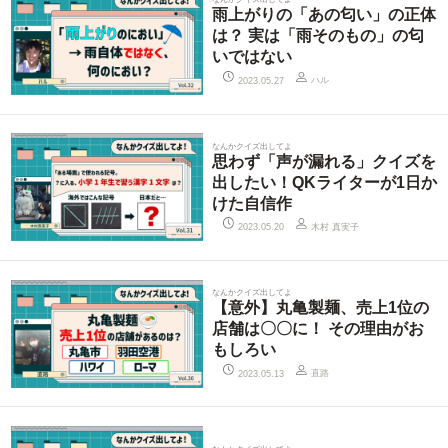
雨上がりの「あの匂い」の正体
は？ 実は「雨そのもの」の匂
いではない
ハル
2023.05.27
なんかクイズ出してよ
思わず「声が漏れる」クイズを
出したい！QKライターが1日か
けた自信作
木村 真実子
2023.05.20
なんかクイズ出してよ
【意外】丸亀製麺、売上1位の
店舗は〇〇に！ その理由がお
もしろい
直路
2023.05.13