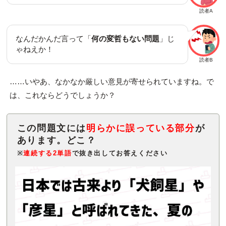
読者A
なんだかんだ言って「
何の変哲もない問題
」じ
ゃねえか！
読者B
……いやあ、なかなか厳しい意見が寄せられていますね。で
は、これならどうでしょうか？
この問題文には
明らかに誤っている部分
が
※
連続する2単語
で抜き出してお答えください