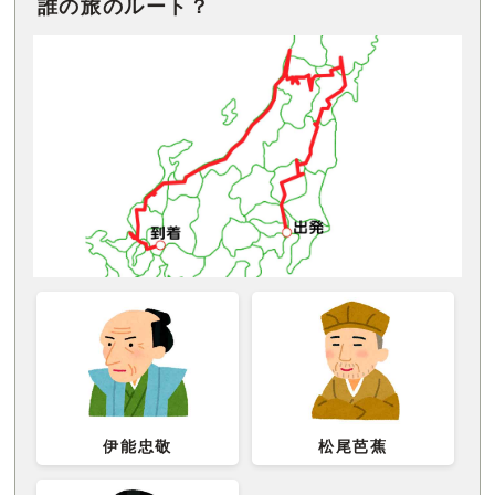
誰の旅のルート？
伊能忠敬
松尾芭蕉