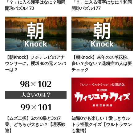
「？」に入る漢字はなに？和同
「？」に入る漢字はなに？和同
開珎パズル173
開珎パズル177
【朝Knock】フジテレビのアナ
【朝Knock】来年のスギ花粉、
ウンサーに。櫻坂46の元メンバ
多い？少ない？花粉症の人は要
ーは？
チェック
【ムズ二択】2の10乗と3の7
知識0でも楽しい！愛しきウル
乗、どちらが大きい？【理系歓
トラ怪獣クイズ【ウルトラマン
迎】
も驚愕】