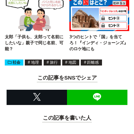
太郎「子供も、太郎って名前に
3つのヒントで「国」を当て
したいな」親子で同じ名前、可
ろ！『インディ・ジョーンズ』
能？
のロケ地にも
社会
#
地理
#
旅行
#
地図
#
距離感
この記事をSNSでシェア
この記事を書いた人