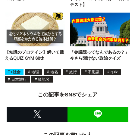
テスト】
【知識のプロテイン】解いて鍛
「参議院ってなんであるの？」
えるQUIZ GYM 88th
今さら聞けない政治クイズ
社会
#
地理
#
地名
#
旅行
#
不思議
#
quiz
#
日本旅行
#
珍地名
この記事をSNSでシェア
この記事を書いた人