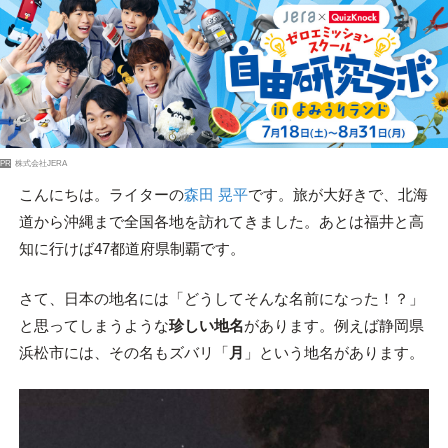
PR
株式会社JERA
こんにちは。ライターの
森田 晃平
です。旅が大好きで、北海
道から沖縄まで全国各地を訪れてきました。あとは福井と高
知に行けば47都道府県制覇です。
さて、日本の地名には「どうしてそんな名前になった！？」
と思ってしまうような
珍しい地名
があります。例えば静岡県
浜松市には、その名もズバリ「
月
」という地名があります。