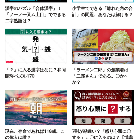
漢字のパズル「合体漢字」！
小学生でできる「離れた角の合
「ノ一ノ一又ム土目」でできる
計」の問題、あなたは解ける？
二字熟語は？
「？」に入る漢字はなに？和同
「ラーメン二郎」の創業者は
開珎パズル170
「二郎さん」である。〇か×
か？
現在、存命であれば118歳。こ
7割が勘違い？「怒り心頭に〇
の偉人は誰？
する」←〇に入るのは？【博識