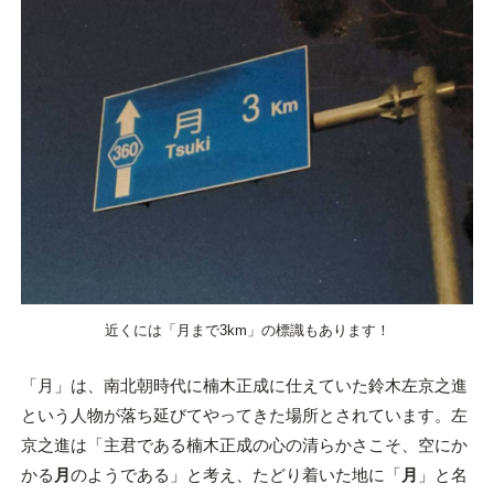
近くには「月まで3km」の標識もあります！
「月」は、南北朝時代に楠木正成に仕えていた鈴木左京之進
という人物が落ち延びてやってきた場所とされています。左
京之進は「主君である楠木正成の心の清らかさこそ、空にか
かる
月
のようである」と考え、たどり着いた地に「
月
」と名