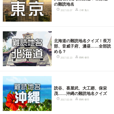
の難読地名
小林 逸人
2017.03.07
北海道の難読地名クイズ！長万
部、音威子府、濃昼……全部読
める？
鶴崎 修功
2017.02.13
読谷、喜屋武、大工廻、保栄
茂……沖縄の難読地名クイズ
鶴崎 修功
2017.02.06