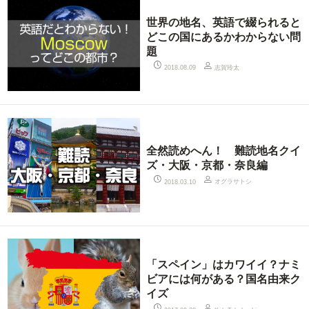
世界の地名、英語で綴られると
どこの国にあるかわからない問
題
志賀玲太
2018.08.09
全然読めへん！ 難読地名クイ
ズ・大阪・京都・奈良編
オグラサトシ
2018.03.10
「スペイン」はカワイイ？ナミ
ビアには何がある？国名由来ク
イズ