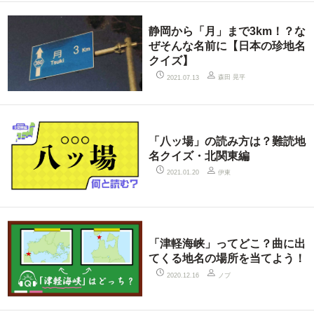
静岡から「月」まで3km！？な
ぜそんな名前に【日本の珍地名
クイズ】
森田 晃平
2021.07.13
「八ッ場」の読み方は？難読地
名クイズ・北関東編
伊東
2021.01.20
「津軽海峡」ってどこ？曲に出
てくる地名の場所を当てよう！
ノブ
2020.12.16