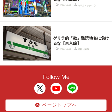
カワカミタクロウ
2016.10.08
ゲリラ的「微」難読地名に負け
るな【東京編】
河村・拓哉
2016.10.02
Follow Me
ページトップへ