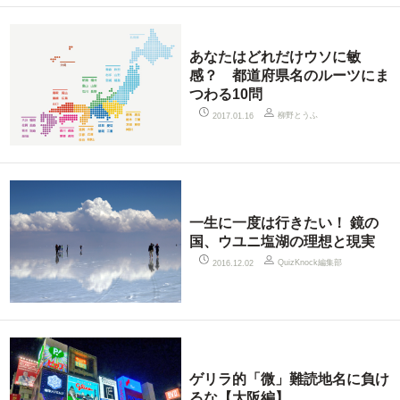
あなたはどれだけウソに敏
感？ 都道府県名のルーツにま
つわる10問
柳野とうふ
2017.01.16
一生に一度は行きたい！ 鏡の
国、ウユニ塩湖の理想と現実
QuizKnock編集部
2016.12.02
ゲリラ的「微」難読地名に負け
るな【大阪編】