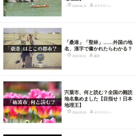
オグラサトシ
2019.08.13
「桑港」「聖林」……外国の地
名、漢字で書かれたらわかる？
藤原
2019.04.11
宍粟市、何と読む？全国の難読
地名集めました【目指せ！日本
地理王】
オグラサトシ
2019.03.05