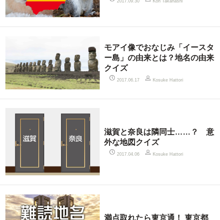
2017.09.30
Koh Takahashi
モアイ像でおなじみ「イースタ
ー島」の由来とは？地名の由来
クイズ
2017.06.17
Kosuke Hattori
滋賀と奈良は隣同士……？ 意
外な地図クイズ
2017.04.06
Kosuke Hattori
満点取れたら東京通！ 東京都