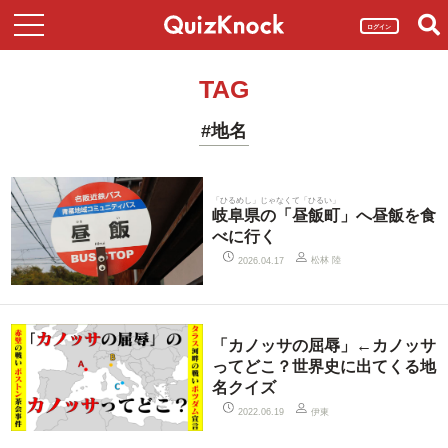
ログイン
TAG
#地名
「ひるめし」じゃなくて「ひるい」
岐阜県の「昼飯町」へ昼飯を食
べに行く
松林 陸
2026.04.17
「カノッサの屈辱」←カノッサ
ってどこ？世界史に出てくる地
名クイズ
伊東
2022.06.19