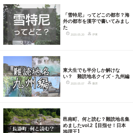
「雪特尼」ってどこの都市？海
外の都市を漢字で書いてみまし
た
伊東
2020.05.20
東大生でも半分しか解けな
い？ 難読地名クイズ・九州編
藤原
2020.05.07
邑南町、何と読む？難読地名集
めましたvol.2【目指せ！日本
地理王】