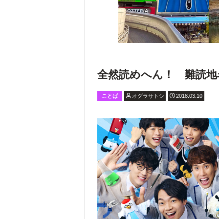
全然読めへん！ 難読地
ことば
オグラサトシ
2018.03.10