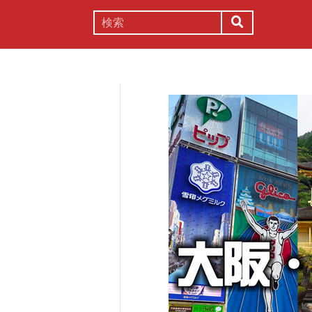
謎解き
コラム
常識
理系