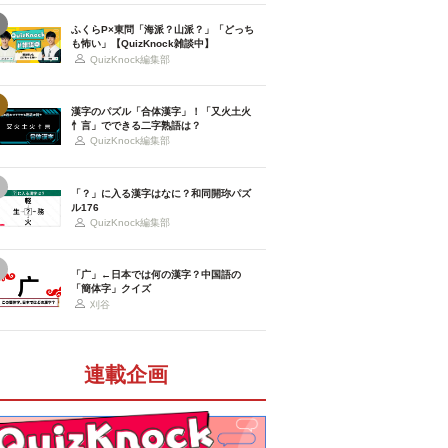
ふくらP×東問「海派？山派？」「どっち
も怖い」【QuizKnock雑談中】
QuizKnock編集部
漢字のパズル「合体漢字」！「又火土火
忄言」でできる二字熟語は？
QuizKnock編集部
「？」に入る漢字はなに？和同開珎パズ
ル176
QuizKnock編集部
「广」←日本では何の漢字？中国語の
「簡体字」クイズ
刈谷
連載企画