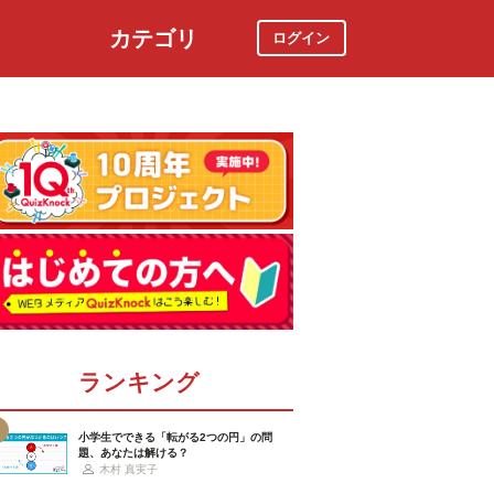
カテゴリ
ログイン
社会
スポーツ
時事ニュース
特集
ランキング
小学生でできる「転がる2つの円」の問
題、あなたは解ける？
木村 真実子