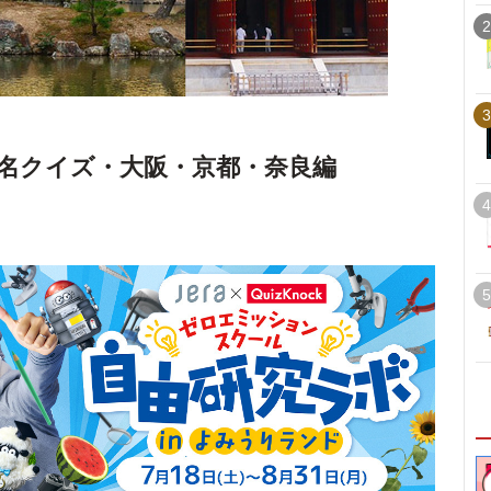
2
3
名クイズ・大阪・京都・奈良編
4
5