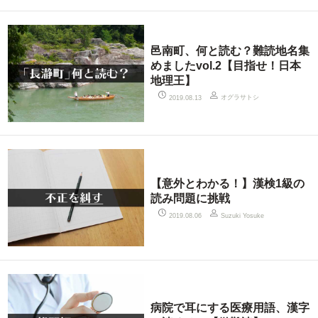
邑南町、何と読む？難読地名集
めましたvol.2【目指せ！日本
地理王】
オグラサトシ
2019.08.13
【意外とわかる！】漢検1級の
読み問題に挑戦
2019.08.06
Suzuki Yosuke
病院で耳にする医療用語、漢字