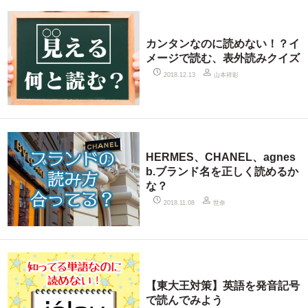
カンタンなのに読めない！？イ
メージで読む、表外読みクイズ
山本祥彰
2018.12.13
HERMES、CHANEL、agnes
b.ブランド名を正しく読めるか
な？
世奈
2018.11.08
【東大王対策】英語を発音記号
で読んでみよう