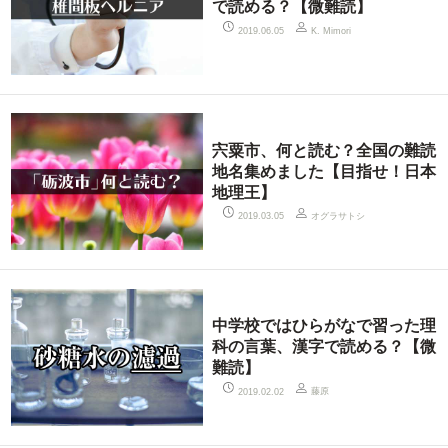
で読める？【微難読】
2019.06.05
K. Mimori
宍粟市、何と読む？全国の難読
地名集めました【目指せ！日本
地理王】
オグラサトシ
2019.03.05
中学校ではひらがなで習った理
科の言葉、漢字で読める？【微
難読】
藤原
2019.02.02