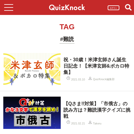
ログイン
TAG
#難読
祝・30歳！米津玄師さん誕生
日記念！【米津玄師&ボカロ特
集】
QuizKnock編集部
2021.03.10
【Qさま!!対策】「市俄古」の
読み方は？難読漢字クイズに挑
戦
2021.02.21
Takeru