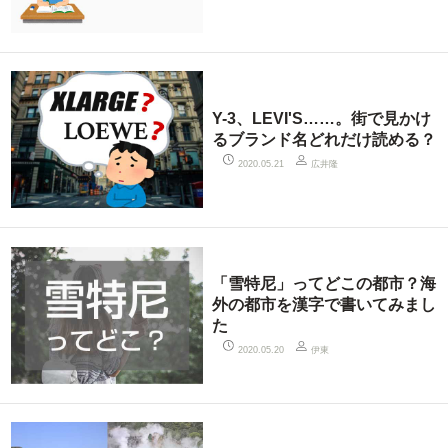
Y-3、LEVI'S……。街で見かけ
るブランド名どれだけ読める？
広井隆
2020.05.21
「雪特尼」ってどこの都市？海
外の都市を漢字で書いてみまし
た
伊東
2020.05.20