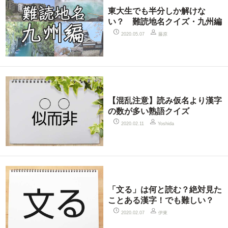
東大生でも半分しか解けな
い？ 難読地名クイズ・九州編
藤原
2020.05.07
【混乱注意】読み仮名より漢字
の数が多い熟語クイズ
2020.02.11
Yoshida
「文る」は何と読む？絶対見た
ことある漢字！でも難しい？
伊東
2020.02.07