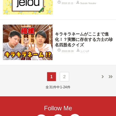
2018.10.11
Suzuki Yosuke
キラキラネームがここまで進
化！？実際に存在する力士の珍
名四股名クイズ
ふくらP
2018.08.09
1
2
全31件中1-24件
Follow Me