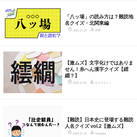
「八ッ場」の読み方は？難読地
名クイズ・北関東編
伊東
2021.01.20
【激ムズ】文字化けではありま
せん！糸へん漢字クイズ【繧
繝？】
オグラサトシ
2020.11.08
【難読】日本史に登場する難読
人名クイズ vol.2【激ムズ】
2020.07.02
Hirotaka