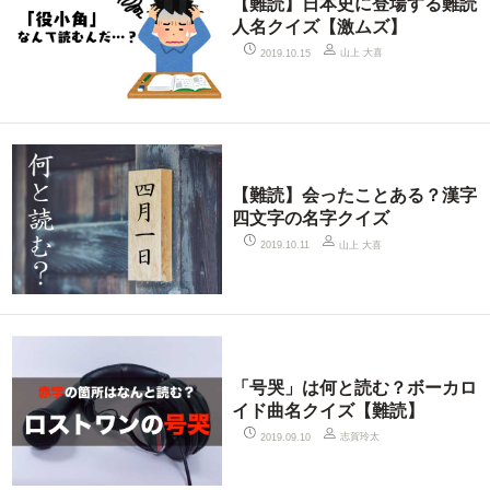
【難読】日本史に登場する難読
人名クイズ【激ムズ】
山上 大喜
2019.10.15
【難読】会ったことある？漢字
四文字の名字クイズ
山上 大喜
2019.10.11
「号哭」は何と読む？ボーカロ
イド曲名クイズ【難読】
志賀玲太
2019.09.10