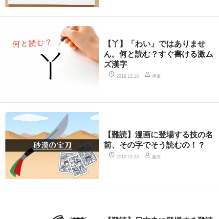
【丫】「わい」ではありませ
ん。何と読む？すぐ書ける激ム
ズ漢字
伊東
2019.12.18
【難読】漫画に登場する技の名
前、その字でそう読むの！？
藤原
2019.10.23