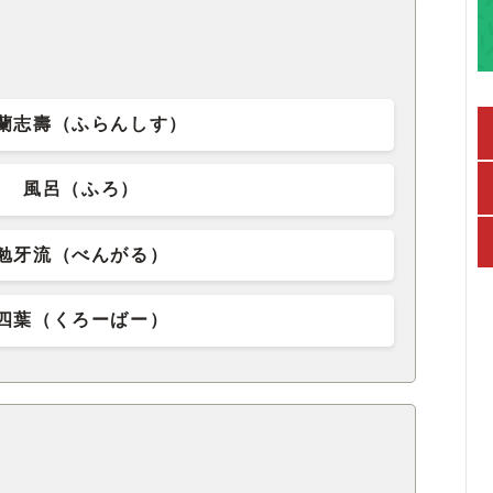
蘭志壽（ふらんしす）
風呂（ふろ）
勉牙流（べんがる）
四葉（くろーばー）