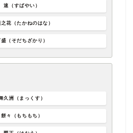
速（すばやい）
嶺之花（たかねのはな）
育盛（そだちざかり）
舞久洲（まっくす）
餅々（もちもち）