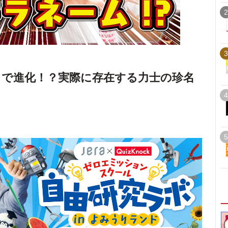
2
3
で進化！？実際に存在する力士の珍名
4
5