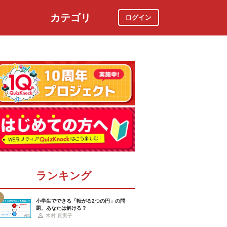
カテゴリ
ログイン
社会
スポーツ
時事ニュース
特集
ランキング
小学生でできる「転がる2つの円」の問
題、あなたは解ける？
木村 真実子