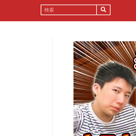
謎解き
コラム
常識
理系