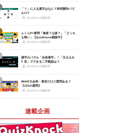
「？」に入る漢字はなに？和同開珎パズ
ル177
QuizKnock編集部
ふくらP×東問「海派？山派？」「どっち
も怖い」【QuizKnock雑談中】
QuizKnock編集部
漢字のパズル「合体漢字」！「又火土火
忄言」でできる二字熟語は？
QuizKnock編集部
WHAT大会長・東言だけど質問ある？
【100の質問】
QuizKnock編集部
連載企画