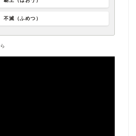
覇王（はおう）
不滅（ふめつ）
から