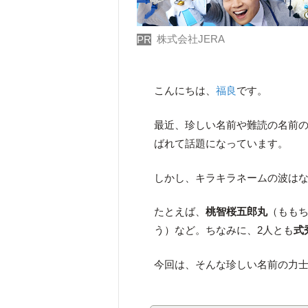
株式会社JERA
PR
こんにちは、
福良
です。
最近、珍しい名前や難読の名前
ばれて話題になっています。
しかし、キラキラネームの波は
たとえば、
桃智桜五郎丸
（もも
う）など。ちなみに、2人とも
式
今回は、そんな珍しい名前の力