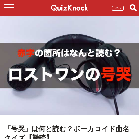
ログイン
「号哭」は何と読む？ボーカロイド曲名
クイズ【難読】