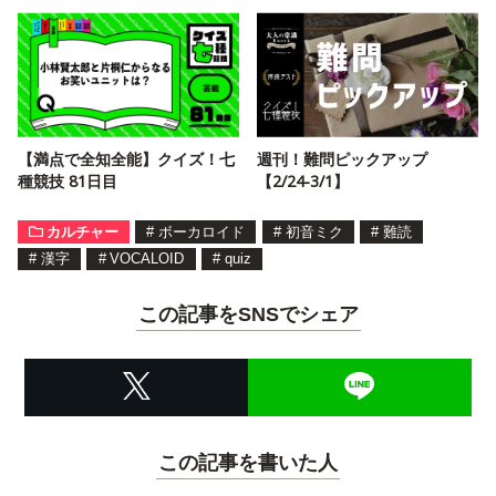
【満点で全知全能】クイズ！七
週刊！難問ピックアップ
種競技 81日目
【2/24-3/1】
カルチャー
#
ボーカロイド
#
初音ミク
#
難読
#
漢字
#
VOCALOID
#
quiz
この記事をSNSでシェア
この記事を書いた人