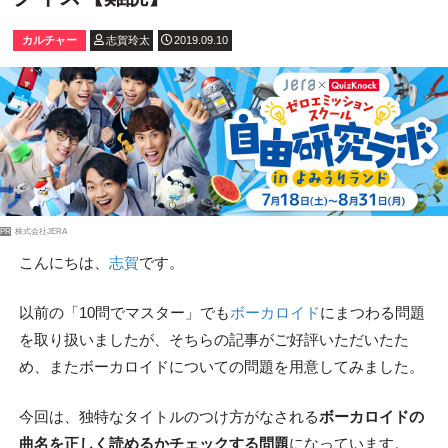
カルチャー
志賀玲太
2019.09.10
PR
株式会社JERA
こんにちは、
志賀
です。
以前の「10問でマスター」でも
ボーカロイド
にまつわる問題
を取り扱いましたが、そちらの記事がご好評いただいたた
め、またボーカロイドについての問題を用意してみました。
今回は、独特なタイトルのつけ方がなされる
ボーカロイドの
曲名を正しく読めるかチェックする問題
になっています。