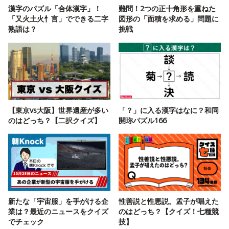
漢字のパズル「合体漢字」！
難問！2つの正十角形を重ねた
「又火土火忄言」でできる二字
図形の「面積を求める」問題に
熟語は？
挑戦
【東京vs大阪】世界遺産が多い
「？」に入る漢字はなに？和同
のはどっち？【二択クイズ】
開珎パズル166
新たな「宇宙服」を手がける企
性善説と性悪説。孟子が唱えた
業は？最近のニュースをクイズ
のはどっち？【クイズ！七種競
でチェック
技】