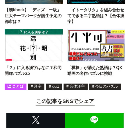
【朝Knock】「ディズニー級」
「イトータリタ」を組み合わせ
巨大テーマパークが誕生予定の
てできる二字熟語は？【合体漢
都市は？
字】
「？」に入る漢字はなに？和同
「横棒」が消えた熟語は？QK
開珎パズル25
動画の名作パズルに挑戦
ことば
#
漢字
#
quiz
#
合体漢字
#
今日のパズル
この記事をSNSでシェア