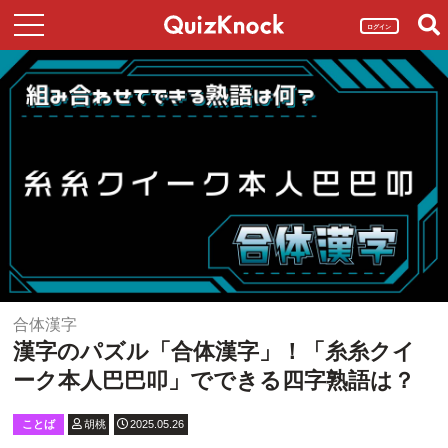
ログイン
合体漢字
漢字のパズル「合体漢字」！「糸糸クイ
ーク本人巴巴叩」でできる四字熟語は？
ことば
胡桃
2025.05.26