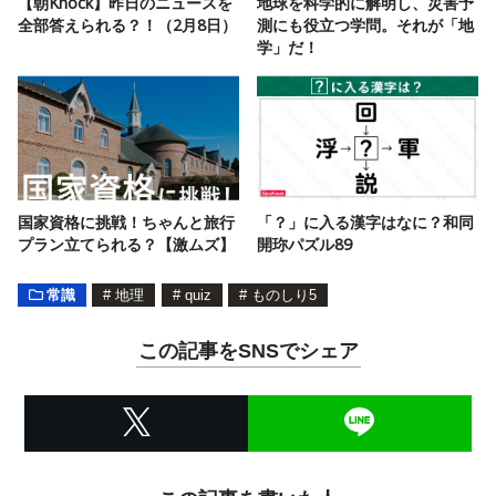
【朝Knock】昨日のニュースを
地球を科学的に解明し、災害予
全部答えられる？！（2月8日）
測にも役立つ学問。それが「地
学」だ！
国家資格に挑戦！ちゃんと旅行
「？」に入る漢字はなに？和同
プラン立てられる？【激ムズ】
開珎パズル89
常識
#
地理
#
quiz
#
ものしり5
この記事をSNSでシェア