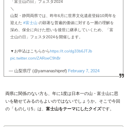
「富士山の日」フェスタ2024
＼
山梨・静岡両県では、昨年6月に世界文化遺産登録10周年を
迎えた
#富士山
の顕著な普遍的価値に対する一層の理解を
深め、保全に向けた想いを後世に継承していくため、「富
士山の日」フェスタ2024を開催します。
▼お申込はこちらから
https://t.co/dg33b6JTJb
pic.twitter.com/ZARoeC9hBr
— 山梨県庁 (@yamanashipref)
February 7, 2024
両県に関係のない方も、年に1度は日本一の山・富士山に思
いを馳せてみるのもよいのではないでしょうか。そこで今回
の「ものしり5」は、
富士山をテーマにしたクイズ
です。