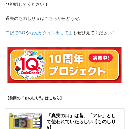
ひ挑戦してください！
過去のものしり５は
こちら
からどうぞ。
二択でGO
や
なんかクイズ出してよ
もぜひ見てください！
【前回の「ものしり5」はこちら】
「真実の口」は昔、「アレ」とし
て使われていたらしい【ものしり
5】