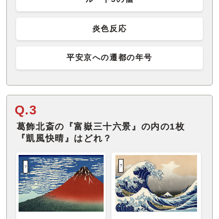
炎色反応
平安京への遷都の年号
Q.3
葛飾北斎の『富嶽三十六景』の内の1枚
『凱風快晴』はどれ？