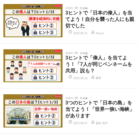
今日の一問・社会編
3ヒントで「日本の偉人」を当
てよう！自分を襲った人にも親
切でした
2023.08.21
Raven
今日の一問・社会編
3ヒントで「偉人」を当てよ
う！「7人が同じペンネームを
共用」説も？
藤島
2023.08.14
今日の一問・社会編
3つのヒントで「日本の島」を
当てよう！「世界一狭い海峡」
があります
森田 晃平
2023.08.07