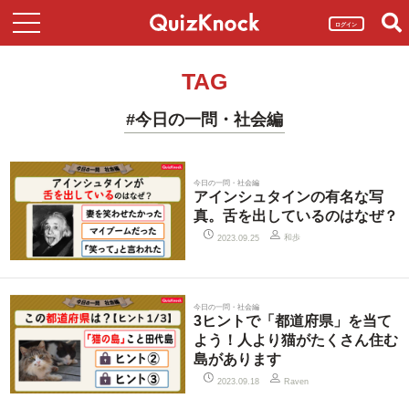
ログイン
TAG
#今日の一問・社会編
今日の一問・社会編
アインシュタインの有名な写
真。舌を出しているのはなぜ？
和歩
2023.09.25
今日の一問・社会編
3ヒントで「都道府県」を当て
よう！人より猫がたくさん住む
島があります
2023.09.18
Raven