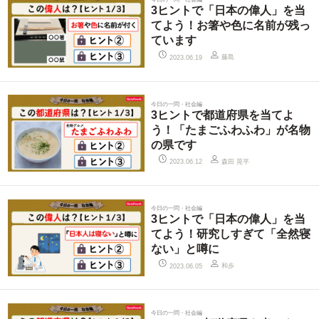
3ヒントで「日本の偉人」を当
てよう！お箸や色に名前が残っ
ています
藤島
2023.06.19
今日の一問・社会編
3ヒントで都道府県を当てよ
う！「たまごふわふわ」が名物
の県です
森田 晃平
2023.06.12
今日の一問・社会編
3ヒントで「日本の偉人」を当
てよう！研究しすぎて「全然寝
ない」と噂に
和歩
2023.06.05
今日の一問・社会編