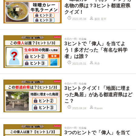
名物の県は？3ヒント都道府県
クイズ！
森田 晃平
2023.05.08
今日の一問・社会編
3ヒントで「偉人」を当てよ
う！多才だった「有名な科学
者」は誰？
和歩
2023.05.01
今日の一問・社会編
3ヒントクイズ！「地面に埋ま
った鳥居」がある都道府県はど
こ？
2023.04.24
Raven
今日の一問・社会編
3つのヒントで「偉人」を当て