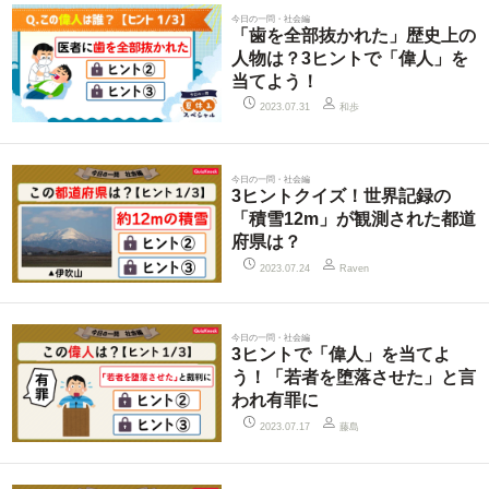
今日の一問・社会編
「歯を全部抜かれた」歴史上の
人物は？3ヒントで「偉人」を
当てよう！
和歩
2023.07.31
今日の一問・社会編
3ヒントクイズ！世界記録の
「積雪12m」が観測された都道
府県は？
2023.07.24
Raven
今日の一問・社会編
3ヒントで「偉人」を当てよ
う！「若者を堕落させた」と言
われ有罪に
藤島
2023.07.17