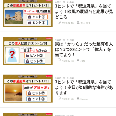
今日の一問・社会編
3ヒントで「都道府県」を当て
よう！欧風の展望台と絶景が見
どころ
森田 晃平
2023.07.10
今日の一問・社会編
実は「かつら」だった超有名人
は？3つのヒントで「偉人」を
当てよう！
和歩
2023.07.03
今日の一問・社会編
3ヒントで「都道府県」を当て
よう！夕日が幻想的な海岸があ
ります
2023.06.26
Raven
今日の一問・社会編