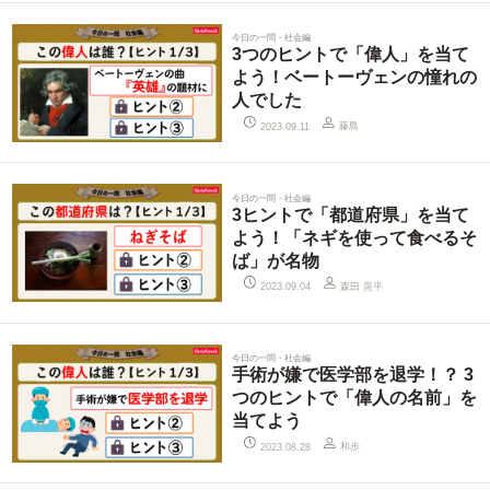
今日の一問・社会編
3つのヒントで「偉人」を当て
よう！ベートーヴェンの憧れの
人でした
藤島
2023.09.11
今日の一問・社会編
3ヒントで「都道府県」を当て
よう！「ネギを使って食べるそ
ば」が名物
森田 晃平
2023.09.04
今日の一問・社会編
手術が嫌で医学部を退学！？ 3
つのヒントで「偉人の名前」を
当てよう
和歩
2023.08.28