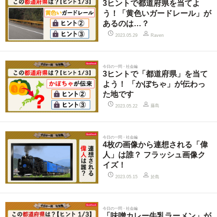
3ヒントで都道府県を当てよ
う！「黄色いガードレール」が
あるのは…？
2023.05.29
Raven
今日の一問・社会編
3ヒントで「都道府県」を当て
よう！ 「かぼちゃ」が伝わっ
た地です
藤島
2023.05.22
今日の一問・社会編
4枚の画像から連想される「偉
人」は誰？ フラッシュ画像ク
イズ！
於島
2023.05.15
今日の一問・社会編
「味噌カレー牛乳ラーメン」が