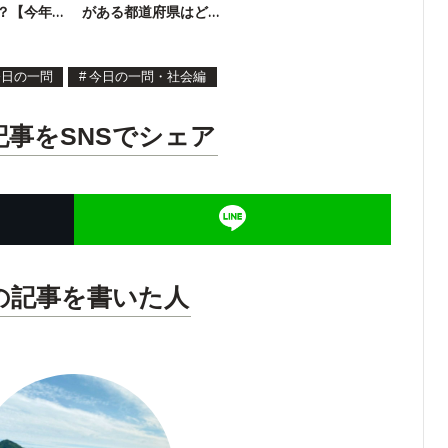
？【今年
がある都道府県はど
こ？
今日の一問
#
今日の一問・社会編
記事をSNSでシェア
の記事を書いた人