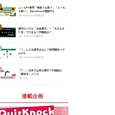
ふくらP×東問「海派？山派？」「どっち
も怖い」【QuizKnock雑談中】
QuizKnock編集部
漢字のパズル「合体漢字」！「又火土火
忄言」でできる二字熟語は？
QuizKnock編集部
「？」に入る漢字はなに？和同開珎パズ
ル176
QuizKnock編集部
「广」←日本では何の漢字？中国語の
「簡体字」クイズ
刈谷
連載企画