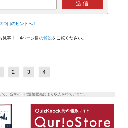
送信
2つ目のヒントへ！
お見事！ 4ページ目の
解説
をご覧ください。
2
3
4
トとして、当サイトは適格販売により収入を得ています。