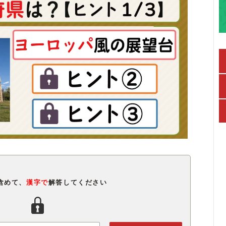
含めて、
漢字で
解答してください