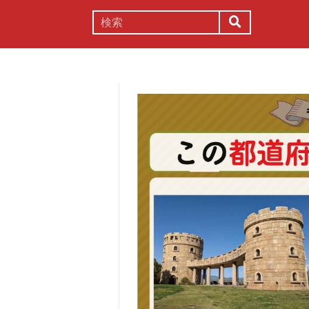
謎解き
コラム
常識
理系