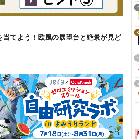
2
3
を当てよう！欧風の展望台と絶景が見ど
4
5