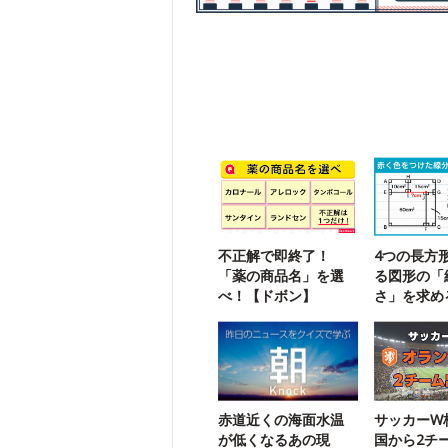
不正解で即終了！
4つの長方
「薬の商品名」を選
る図形の「
べ！【ドボン】
さ」を求め
チャレンジ
赤道近くの海面水温
サッカーW
が低くなるあの現
国から2チ