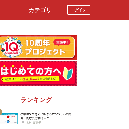
カテゴリ
ログイン
社会
スポーツ
時事ニュース
特集
ランキング
小学生でできる「転がる2つの円」の問
題、あなたは解ける？
木村 真実子