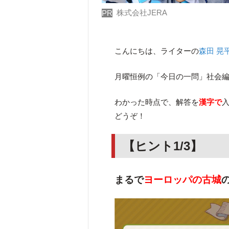
株式会社JERA
PR
こんにちは、ライターの
森田 晃
月曜恒例の「今日の一問」社会編
わかった時点で、解答を
漢字で
どうぞ！
【ヒント1/3】
まるで
ヨーロッパの古城