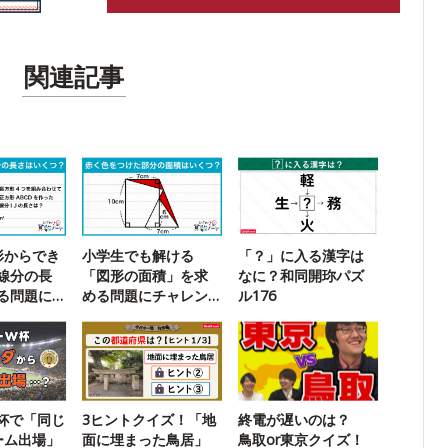
関連記事
形からでき
小学生でも解ける
「？」に入る漢字は
線分の長
「図形の面積」を求
なに？和同開珎パズ
る問題に
める問題にチャレン
ル176
！
ジ！
杯で「同じ
3ヒントクイズ！「地
終電が遅いのは？
ーム出場」
面に埋まった鳥居」
鳥取or東京クイズ！