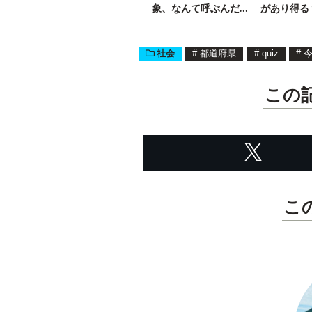
象、なんて呼ぶんだ
があり得る
っけ？
の大会も】
社会
#
都道府県
#
quiz
#
この
こ