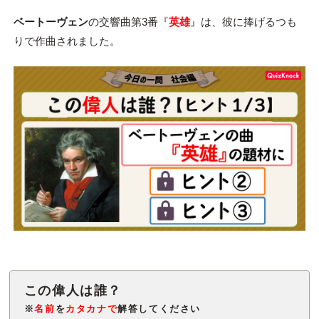
ベートーヴェン
の交響曲第3番『
英雄
』は、彼に捧げるつも
りで作曲されました。
※
名前
を
カタカナで
解答してください