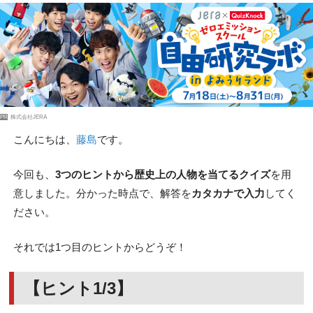
PR
株式会社JERA
こんにちは、
藤島
です。
今回も、
3つのヒントから歴史上の人物を当てるクイズ
を用
意しました。分かった時点で、解答を
カタカナで入力
してく
ださい。
それでは1つ目のヒントからどうぞ！
【ヒント1/3】