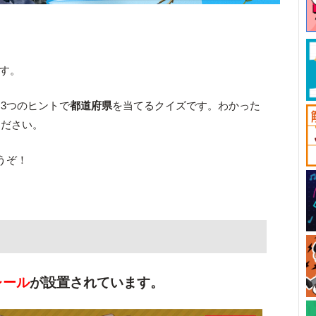
す。
3つのヒントで
都道府県
を当てるクイズです。わかった
ください。
うぞ！
レール
が設置されています。