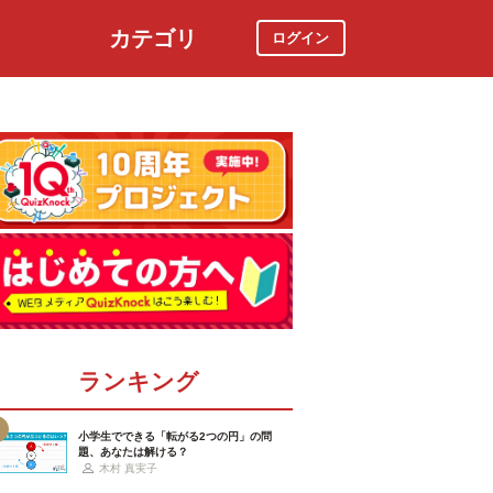
カテゴリ
ログイン
社会
スポーツ
時事ニュース
特集
ランキング
小学生でできる「転がる2つの円」の問
題、あなたは解ける？
木村 真実子