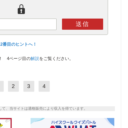
送信
2番目のヒントへ！
！ 4ページ目の
解説
をご覧ください。
2
3
4
トとして、当サイトは適格販売により収入を得ています。