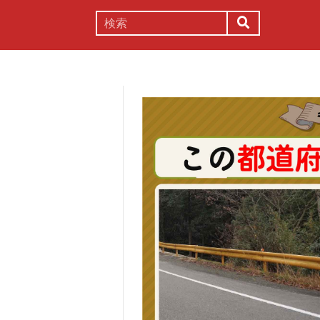
謎解き
コラム
常識
理系