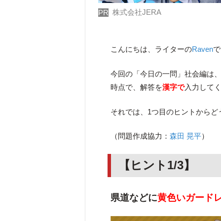
株式会社JERA
PR
こんにちは、ライターの
Raven
で
今回の「今日の一問」社会編は、
時点で、解答を
漢字で
入力して
それでは、1つ目のヒントからど
（問題作成協力：
森田 晃平
）
【ヒント1/3】
県道などに
黄色いガード