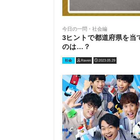
今日の一問・社会編
3ヒントで都道府県を当
のは…？
社会
Raven
2023.05.29