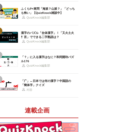
ふくらP×東問「海派？山派？」「どっち
も怖い」【QuizKnock雑談中】
QuizKnock編集部
漢字のパズル「合体漢字」！「又火土火
忄言」でできる二字熟語は？
QuizKnock編集部
「？」に入る漢字はなに？和同開珎パズ
ル176
QuizKnock編集部
「广」←日本では何の漢字？中国語の
「簡体字」クイズ
刈谷
連載企画