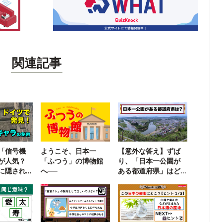
関連記事
「信号機
ようこそ、日本一
【意外な答え】ずば
が人気？
「ふつう」の博物館
り、「日本一公園が
に隠され
へ──
ある都道府県」はど
史
こ？