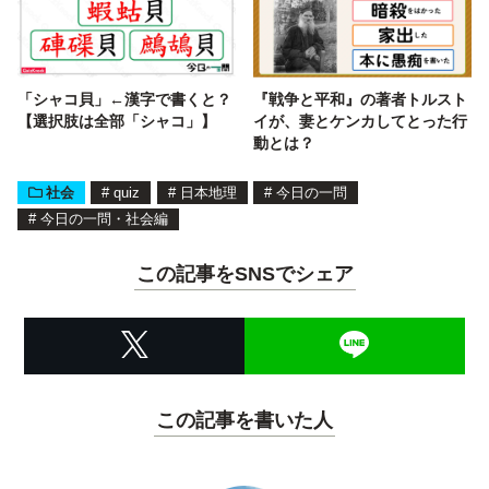
「シャコ貝」←漢字で書くと？
『戦争と平和』の著者トルスト
【選択肢は全部「シャコ」】
イが、妻とケンカしてとった行
動とは？
社会
#
quiz
#
日本地理
#
今日の一問
#
今日の一問・社会編
この記事をSNSでシェア
この記事を書いた人