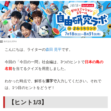
PR
株式会社JERA
こんにちは、ライターの
森田 晃平
です。
今回の「今日の一問」社会編は、3つのヒントで
日本の島の
名前
を当てるクイズを用意しました。
わかった時点で、解答を
漢字で
入力してください。それで
は、1つ目のヒントをどうぞ！
【ヒント1/3】