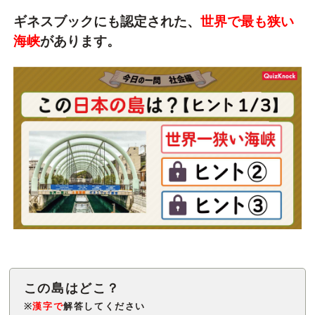
ギネスブックにも認定された、
世界で最も狭い
海峡
があります。
※
漢字で
解答してください