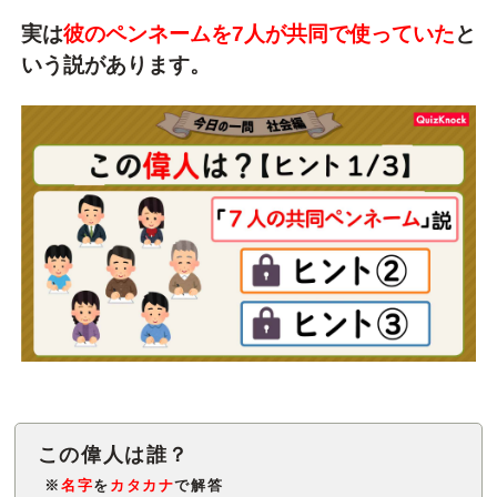
実は
彼のペンネームを7人が共同で使っていた
と
いう説があります。
※
名字
を
カタカナ
で解答