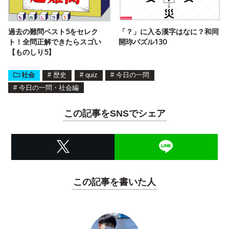
過去の難問ベスト5をセレク
「？」に入る漢字はなに？和同
ト！全問正解できたらスゴい
開珎パズル130
【ものしり5】
社会
#
歴史
#
quiz
#
今日の一問
#
今日の一問・社会編
この記事をSNSでシェア
この記事を書いた人