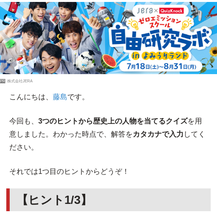
PR
株式会社JERA
こんにちは、
藤島
です。
今回も、
3つのヒントから歴史上の人物を当てるクイズ
を用
意しました。わかった時点で、解答を
カタカナで入力
してく
ださい。
それでは1つ目のヒントからどうぞ！
【ヒント1/3】