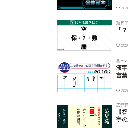
202
和同
「？
202
書き
漢字
言葉
202
広辞
【答
字の