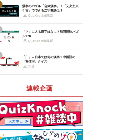
漢字のパズル「合体漢字」！「又火土火
忄言」でできる二字熟語は？
QuizKnock編集部
「？」に入る漢字はなに？和同開珎パズ
ル176
QuizKnock編集部
「广」←日本では何の漢字？中国語の
「簡体字」クイズ
刈谷
連載企画