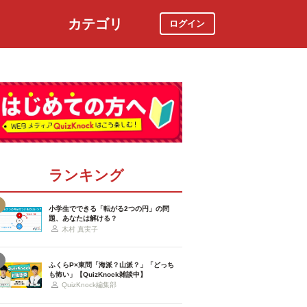
カテゴリ
ログイン
社会
スポーツ
時事ニュース
特集
ランキング
小学生でできる「転がる2つの円」の問
題、あなたは解ける？
木村 真実子
ふくらP×東問「海派？山派？」「どっち
も怖い」【QuizKnock雑談中】
QuizKnock編集部