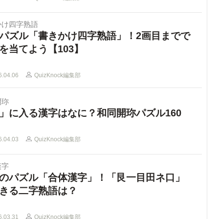
かけ四字熟語
パズル「書きかけ四字熟語」！2画目までで
を当てよう【103】
6.04.06
QuizKnock編集部
開珎
」に入る漢字はなに？和同開珎パズル160
6.04.03
QuizKnock編集部
漢字
のパズル「合体漢字」！「艮一目田ネ口」
きる二字熟語は？
6.03.31
QuizKnock編集部