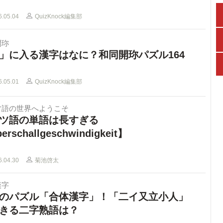
6.05.04
QuizKnock編集部
開珎
」に入る漢字はなに？和同開珎パズル164
6.05.01
QuizKnock編集部
ツ語の世界へようこそ
ツ語の単語は長すぎる
erschallgeschwindigkeit】
6.04.30
菊池啓太
漢字
のパズル「合体漢字」！「二イ又立小人」
きる二字熟語は？