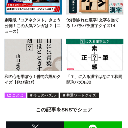
劇場版『ユアネクスト』きょう
9分割された漢字1文字を当て
公開！この人気マンガは？【ニ
ろ！バラバラ漢字クイズ14
ュース】
和の心を学ぼう！俳句穴埋めク
「？」に入る漢字はなに？和同
イズ【侘び寂び】
開珎パズル30
ことば
#
今日のパズル
#
共通ワードクイズ
この記事をSNSでシェア