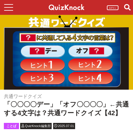
ログイン
共通ワードクイズ
「〇〇〇〇デー」「オフ〇〇〇〇」←共通
する4文字は？共通ワードクイズ【42】
ことば
QuizKnock編集部
2025.07.01