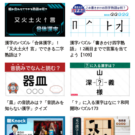
漢字のパズル「合体漢字」！
漢字パズル「書きかけ四字熟
「又火土火忄言」でできる二字
語」！2画目までで言葉を当て
熟語は？
よう【109】
「皿」の音読みは？「音読みを
「？」に入る漢字はなに？和同
知らない漢字」クイズ
開珎パズル173