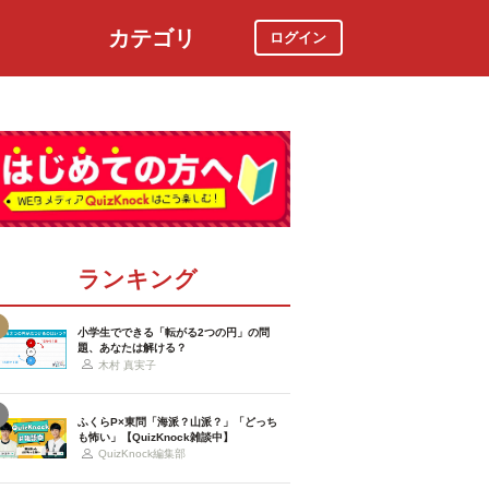
カテゴリ
ログイン
社会
スポーツ
時事ニュース
特集
ランキング
小学生でできる「転がる2つの円」の問
題、あなたは解ける？
木村 真実子
ふくらP×東問「海派？山派？」「どっち
も怖い」【QuizKnock雑談中】
QuizKnock編集部