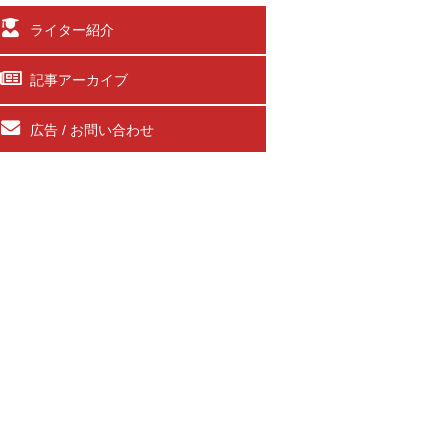
ライター紹介
記事アーカイブ
広告 / お問い合わせ