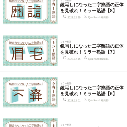
ミラー熟語
鏡写しになった二字熟語の正体
を見破れ！ミラー熟語【8】
QuizKnock編集部
2023.12.29
ミラー熟語
鏡写しになった二字熟語の正体
を見破れ！ミラー熟語【7】
QuizKnock編集部
2023.12.15
ミラー熟語
鏡写しになった二字熟語の正体
を見破れ！ミラー熟語【6】
QuizKnock編集部
2023.12.01
ミラー熟語