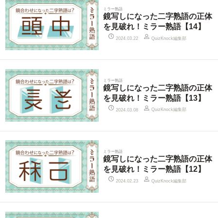
ミラー熟語
鏡写しになった二字熟語の正体
を見破れ！ミラー熟語【14】
QuizKnock編集部
2024.03.22
ミラー熟語
鏡写しになった二字熟語の正体
を見破れ！ミラー熟語【13】
QuizKnock編集部
2024.03.08
ミラー熟語
鏡写しになった二字熟語の正体
を見破れ！ミラー熟語【12】
QuizKnock編集部
2024.02.23