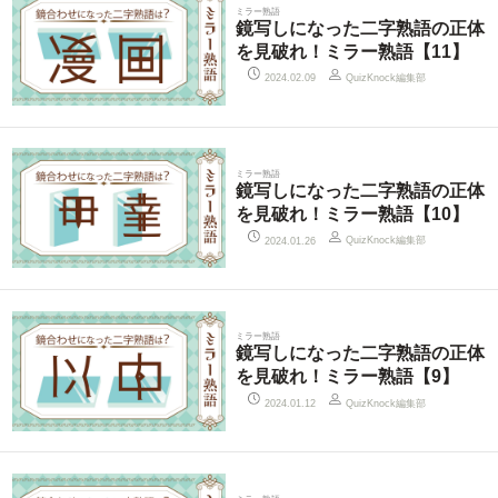
ミラー熟語
鏡写しになった二字熟語の正体
を見破れ！ミラー熟語【11】
QuizKnock編集部
2024.02.09
ミラー熟語
鏡写しになった二字熟語の正体
を見破れ！ミラー熟語【10】
QuizKnock編集部
2024.01.26
ミラー熟語
鏡写しになった二字熟語の正体
を見破れ！ミラー熟語【9】
QuizKnock編集部
2024.01.12