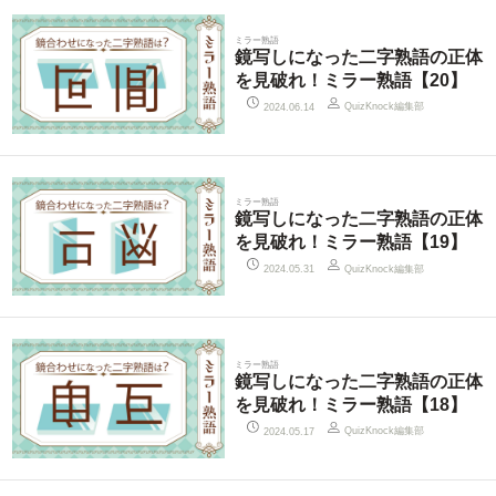
ミラー熟語
鏡写しになった二字熟語の正体
を見破れ！ミラー熟語【20】
QuizKnock編集部
2024.06.14
ミラー熟語
鏡写しになった二字熟語の正体
を見破れ！ミラー熟語【19】
QuizKnock編集部
2024.05.31
ミラー熟語
鏡写しになった二字熟語の正体
を見破れ！ミラー熟語【18】
QuizKnock編集部
2024.05.17