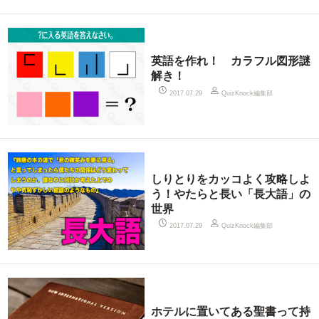
英語を作れ！ カラフル図形謎
解き！
QuizKnock編集部
2017.07.29
しりとりをカッコよく攻略しよ
う！やたらと長い「長大語」の
世界
QuizKnock編集部
2017.07.29
ホテルに置いてある聖書って持