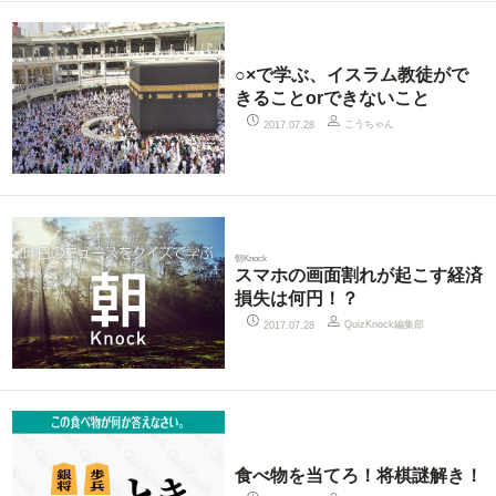
○×で学ぶ、イスラム教徒がで
きることorできないこと
こうちゃん
2017.07.28
朝Knock
スマホの画面割れが起こす経済
損失は何円！？
QuizKnock編集部
2017.07.28
食べ物を当てろ！将棋謎解き！