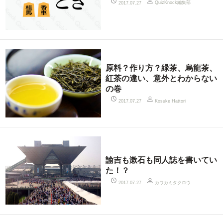
QuizKnock編集部
2017.07.27
原料？作り方？緑茶、烏龍茶、
紅茶の違い、意外とわからない
の巻
2017.07.27
Kosuke Hattori
諭吉も漱石も同人誌を書いてい
た！？
カワカミタクロウ
2017.07.27