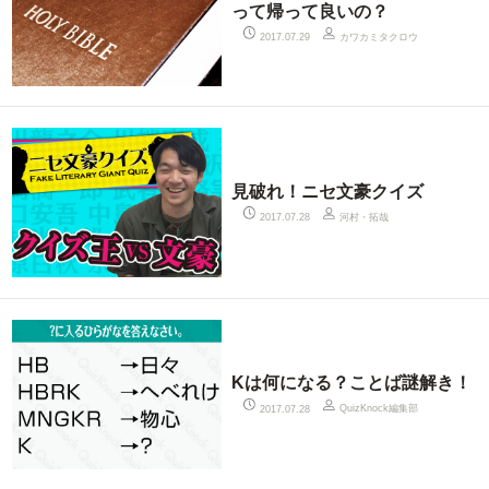
って帰って良いの？
カワカミタクロウ
2017.07.29
見破れ！ニセ文豪クイズ
河村・拓哉
2017.07.28
Kは何になる？ことば謎解き！
QuizKnock編集部
2017.07.28