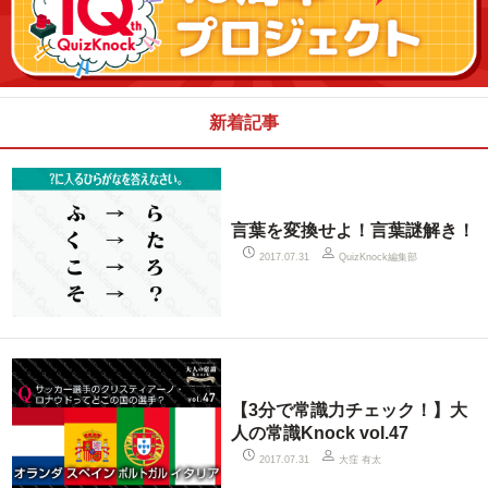
新着記事
言葉を変換せよ！言葉謎解き！
QuizKnock編集部
2017.07.31
【3分で常識力チェック！】大
人の常識Knock vol.47
大窪 有太
2017.07.31