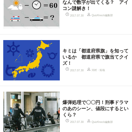
なんで数字が出てくる？ アイ
コン謎解き！
QuizKnock編集部
2017.07.30
キミは「都道府県旗」を知って
いるか 都道府県で旗当てクイ
ズ！
河村・拓哉
2017.07.30
爆弾処理で〇〇円！刑事ドラマ
のあのシーン、値段にするとい
くら？
QuizKnock編集部
2017.07.30