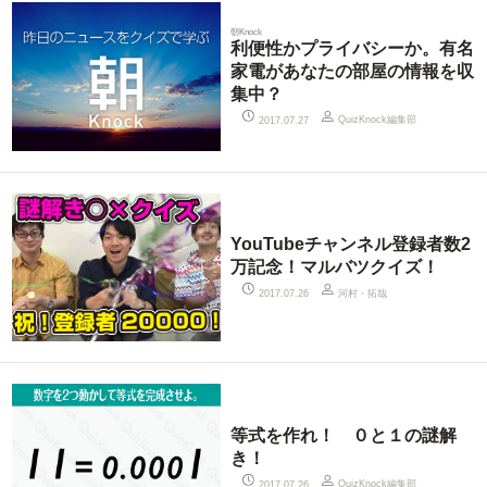
朝Knock
利便性かプライバシーか。有名
家電があなたの部屋の情報を収
集中？
QuizKnock編集部
2017.07.27
YouTubeチャンネル登録者数2
万記念！マルバツクイズ！
河村・拓哉
2017.07.26
等式を作れ！ ０と１の謎解
き！
QuizKnock編集部
2017.07.26