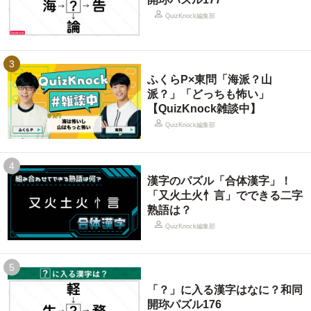
QuizKnock編集部
3
ふくらP×東問「海派？山
派？」「どっちも怖い」
【QuizKnock雑談中】
QuizKnock編集部
4
漢字のパズル「合体漢字」！
「又火土火忄言」でできる二字
熟語は？
QuizKnock編集部
5
「？」に入る漢字はなに？和同
開珎パズル176