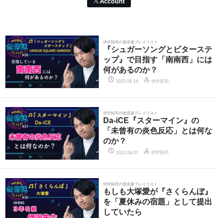
Account
伊沢拓司の低倍速プレイリスト
『シュガーソングとビターステ
ップ』で目指す「南南西」には
何があるのか？
伊沢拓司
2023.09.14
伊沢拓司の低倍速プレイリスト
Da-iCE『スターマイン』の
「未曾有の炎色反応」とは何な
のか？
伊沢拓司
2023.09.07
伊沢拓司の低倍速プレイリスト
もしも大塚愛が『さくらんぼ』
を「夏休みの宿題」として提出
していたら