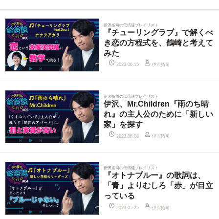
伊沢拓司の低倍速プレイリスト
『チューリングラブ』で解くべ
き恋の方程式を、鶴崎と考えて
みた
伊沢拓司
2023.06.15
伊沢拓司の低倍速プレイリスト
伊沢、Mr.Children『雨のち晴
れ』の主人公のために「新しい
家」を探す
伊沢拓司
2023.06.08
伊沢拓司の低倍速プレイリスト
『オトナブルー』の歌詞は、
「青」よりむしろ「赤」が目立
っている
伊沢拓司
2023.05.25