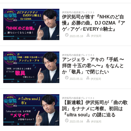
伊沢拓司の低倍速プレイリスト
伊沢拓司が推す『NHKのど自
慢』必勝の曲。DJ OZMA『ア
ゲ♂アゲ♂EVERY☆騎士』
伊沢拓司
2023.05.18
伊沢拓司の低倍速プレイリスト
アンジェラ・アキの『手紙 〜
拝啓 十五の君へ〜』をなんと
か「敬具」で閉じたい
伊沢拓司
2023.05.11
伊沢拓司の低倍速プレイリスト
【新連載】伊沢拓司が「曲の歌
詞」をナナメに考察。初回は
『ultra soul』の謎に迫る
伊沢拓司
2023.05.04