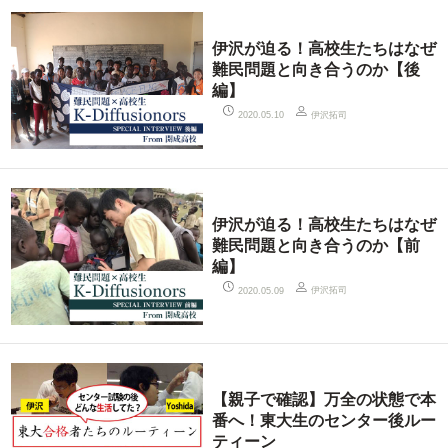
伊沢が迫る！高校生たちはなぜ
難民問題と向き合うのか【後
編】
伊沢拓司
2020.05.10
伊沢が迫る！高校生たちはなぜ
難民問題と向き合うのか【前
編】
伊沢拓司
2020.05.09
【親子で確認】万全の状態で本
番へ！東大生のセンター後ルー
ティーン