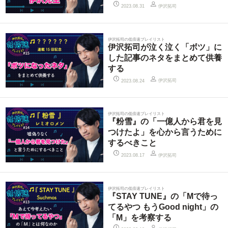
伊沢拓司
2023.08.31
伊沢拓司の低倍速プレイリスト
伊沢拓司が泣く泣く「ボツ」に
した記事のネタをまとめて供養
する
伊沢拓司
2023.08.24
伊沢拓司の低倍速プレイリスト
『粉雪』の「一億人から君を見
つけたよ」を心から言うために
するべきこと
伊沢拓司
2023.08.17
伊沢拓司の低倍速プレイリスト
『STAY TUNE』の「Mで待っ
てるやつ もうGood night」の
「M」を考察する