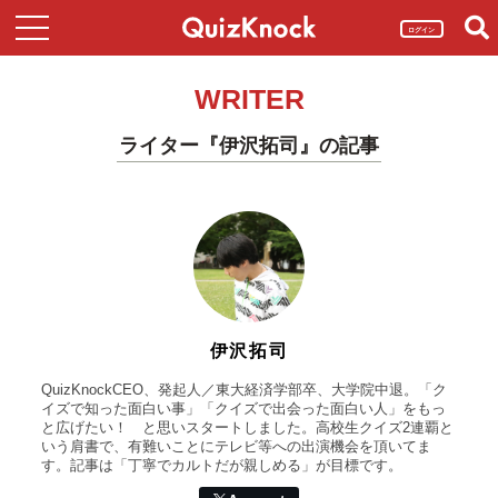
ログイン
WRITER
ライター『伊沢拓司』の記事
伊沢拓司
QuizKnockCEO、発起人／東大経済学部卒、大学院中退。「ク
イズで知った面白い事」「クイズで出会った面白い人」をもっ
と広げたい！ と思いスタートしました。高校生クイズ2連覇と
いう肩書で、有難いことにテレビ等への出演機会を頂いてま
す。記事は「丁寧でカルトだが親しめる」が目標です。