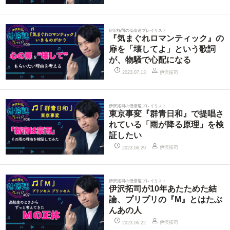
伊沢拓司の低倍速プレイリスト
『気まぐれロマンティック』の
扉を「壊してよ」という歌詞
が、物騒で心配になる
伊沢拓司
2023.07.13
伊沢拓司の低倍速プレイリスト
東京事変『群青日和』で提唱さ
れている「雨が降る原理」を検
証したい
伊沢拓司
2023.06.29
伊沢拓司の低倍速プレイリスト
伊沢拓司が10年あたためた結
論、プリプリの『M』とはたぶ
んあの人
伊沢拓司
2023.06.22