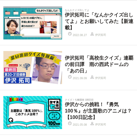
なんかクイズ出してよ
伊沢拓司に「なんかクイズ出し
てよ」とお願いしてみた【新連
載】
伊沢拓司
2022.08.27
伊沢拓司「高校生クイズ」連覇
の前日譚 雨の西武ドームの
「あの日」
伊沢拓司
2021.09.09
クイズ！七種競技 100日目
伊沢からの挑戦！『勇気
100％』が主題歌のアニメは？
【100日記念】
伊沢拓司
2021.05.08