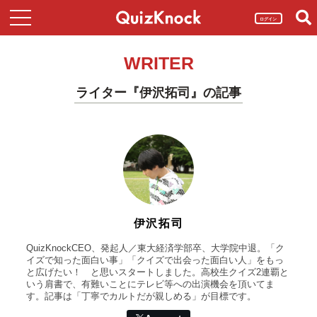
ログイン
WRITER
ライター『伊沢拓司』の記事
伊沢拓司
QuizKnockCEO、発起人／東大経済学部卒、大学院中退。「ク
イズで知った面白い事」「クイズで出会った面白い人」をもっ
と広げたい！ と思いスタートしました。高校生クイズ2連覇と
いう肩書で、有難いことにテレビ等への出演機会を頂いてま
す。記事は「丁寧でカルトだが親しめる」が目標です。