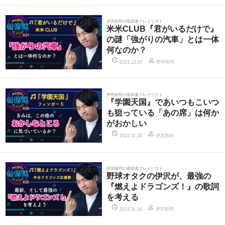
伊沢拓司の低倍速プレイリスト
米米CLUB『君がいるだけで』
の謎「強がりの汽車」とは一体
何なのか？
伊沢拓司
2023.12.07
伊沢拓司の低倍速プレイリスト
『学園天国』であいつもこいつ
も狙っている「あの席」は何か
がおかしい
伊沢拓司
2023.11.30
伊沢拓司の低倍速プレイリスト
野球オタクの伊沢が、最強の
『燃えよドラゴンズ！』の歌詞
を考える
伊沢拓司
2023.11.16