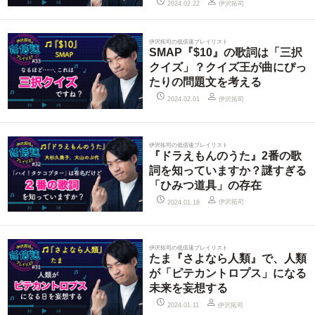
伊沢拓司
2024.02.22
伊沢拓司の低倍速プレイリスト
SMAP『$10』の歌詞は「三択
クイズ」？クイズ王が曲にぴっ
たりの問題文を考える
伊沢拓司
2024.02.01
伊沢拓司の低倍速プレイリスト
『ドラえもんのうた』2番の歌
詞を知っていますか？謎すぎる
「ひみつ道具」の存在
伊沢拓司
2024.01.18
伊沢拓司の低倍速プレイリスト
たま『さよなら人類』で、人類
が「ピテカントロプス」になる
未来を妄想する
伊沢拓司
2024.01.11