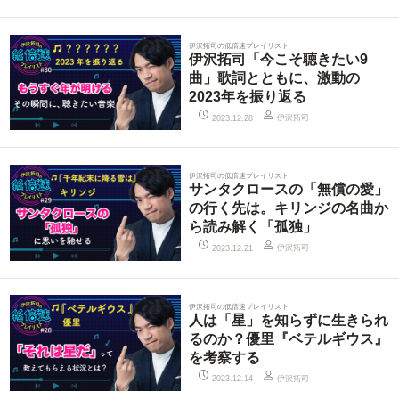
伊沢拓司の低倍速プレイリスト
伊沢拓司「今こそ聴きたい9
曲」歌詞とともに、激動の
2023年を振り返る
伊沢拓司
2023.12.28
伊沢拓司の低倍速プレイリスト
サンタクロースの「無償の愛」
の行く先は。キリンジの名曲か
ら読み解く「孤独」
伊沢拓司
2023.12.21
伊沢拓司の低倍速プレイリスト
人は「星」を知らずに生きられ
るのか？優里『ベテルギウス』
を考察する
伊沢拓司
2023.12.14