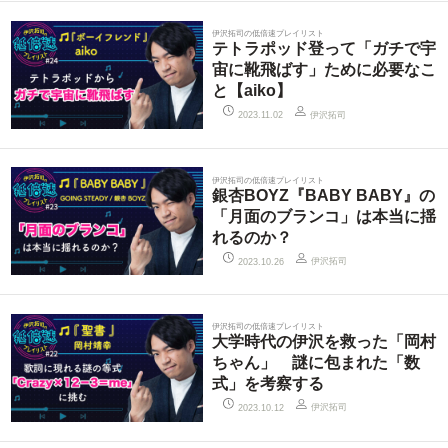
伊沢拓司の低倍速プレイリスト
テトラポッド登って「ガチで宇
宙に靴飛ばす」ために必要なこ
と【aiko】
伊沢拓司
2023.11.02
伊沢拓司の低倍速プレイリスト
銀杏BOYZ『BABY BABY』の
「月面のブランコ」は本当に揺
れるのか？
伊沢拓司
2023.10.26
伊沢拓司の低倍速プレイリスト
大学時代の伊沢を救った「岡村
ちゃん」 謎に包まれた「数
式」を考察する
伊沢拓司
2023.10.12