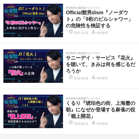
伊沢拓司の低倍速プレイリスト
Official髭男dism『ノーダウ
ト』の「9桁のビルシャワー」
の危険性を検証する
伊沢拓司
2023.10.05
伊沢拓司の低倍速プレイリスト
サニーデイ・サービス『花火』
を聴いて、きみは何を感じるだ
ろうか
伊沢拓司
2023.09.28
伊沢拓司の低倍速プレイリスト
くるり『琥珀色の街、上海蟹の
朝』になぜか登場する麻雀の役
「嶺上開花」
伊沢拓司
2023.09.21