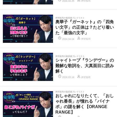
伊沢拓司
2024.04.25
伊沢拓司の低倍速プレイリスト
奥華子『ガーネット』の「四角
い文字」の正体は？たどり着い
た「最強の文字」
伊沢拓司
2024.04.04
伊沢拓司の低倍速プレイリスト
シャイトープ『ランデヴー』の
難解な歌詞を、大真面目に読み
解く
伊沢拓司
2024.03.14
伊沢拓司の低倍速プレイリスト
おしゃれになりたくて、「おし
ゃれ番長」が憧れる「パイナ
ポ」の謎を解く【ORANGE
RANGE】