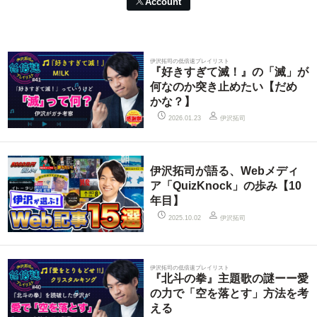
Account
伊沢拓司の低倍速プレイリスト
『好きすぎて滅！』の「滅」が
何なのか突き止めたい【だめ
かな？】
伊沢拓司
2026.01.23
伊沢拓司が語る、Webメディ
ア「QuizKnock」の歩み【10
年目】
伊沢拓司
2025.10.02
伊沢拓司の低倍速プレイリスト
『北斗の拳』主題歌の謎ーー愛
の力で「空を落とす」方法を考
える