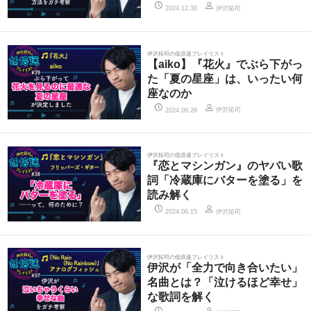
伊沢拓司
2024.12.30
伊沢拓司の低倍速プレイリスト
【aiko】『花火』でぶら下がっ
た「夏の星座」は、いったい何
座なのか
伊沢拓司
2024.09.28
伊沢拓司の低倍速プレイリスト
『恋とマシンガン』のヤバい歌
詞「冷蔵庫にバターを塗る」を
読み解く
伊沢拓司
2024.06.15
伊沢拓司の低倍速プレイリスト
伊沢が「全力で向き合いたい」
名曲とは？「泣けるほど幸せ」
な歌詞を解く