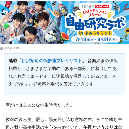
PR
株式会社JERA
連載「
伊沢拓司の低倍速プレイリスト
」
音楽好きの伊沢
拓司が、さまざまな楽曲の「ある一部分」に着目してあ
れこれ言うエッセイ。倍速視聴が浸透しているいま、あ
えて“ゆっくり”考察と妄想を広げていきます。
席だけは主人公な学生時代だった。
教室の後ろ側、優しい陽光差し込む窓際の席。そこで嗜む午
睡が我が高校生活の中心を占めていた。
午睡というよりは全