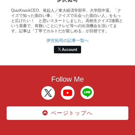
QuizKnockCEO、発起人／東大経済学部卒、大学院中退。「ク
イズで知った面白い事」「クイズで出会った面白い人」をもっ
と広げたい！ と思いスタートしました。高校生クイズ2連覇と
いう肩書で、有難いことにテレビ等への出演機会を頂いてま
す。記事は「丁寧でカルトだが親しめる」が目標です。
伊沢拓司の記事一覧へ
Account
Follow Me
ページトップへ