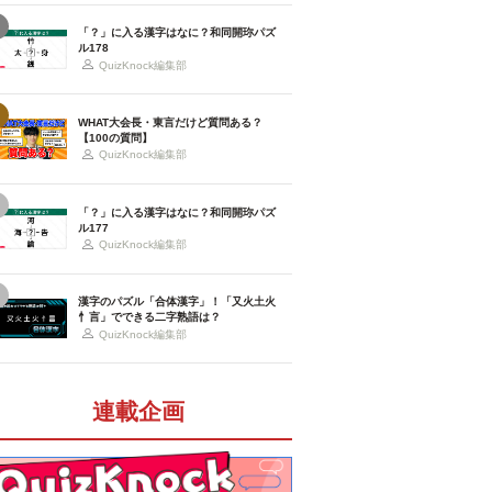
「？」に入る漢字はなに？和同開珎パズ
ル178
QuizKnock編集部
WHAT大会長・東言だけど質問ある？
【100の質問】
QuizKnock編集部
「？」に入る漢字はなに？和同開珎パズ
ル177
QuizKnock編集部
漢字のパズル「合体漢字」！「又火土火
忄言」でできる二字熟語は？
QuizKnock編集部
連載企画