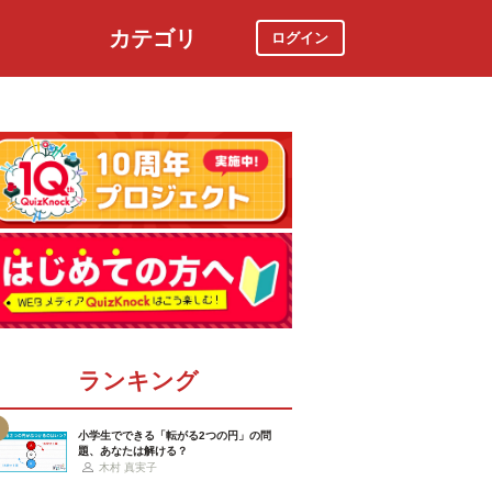
カテゴリ
ログイン
社会
スポーツ
時事ニュース
特集
ランキング
小学生でできる「転がる2つの円」の問
題、あなたは解ける？
木村 真実子