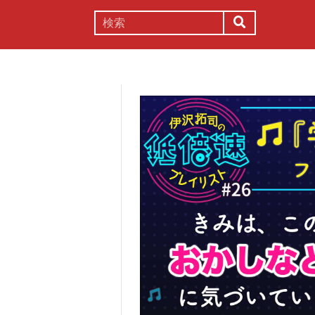
謎解き
コラム
常識
理系