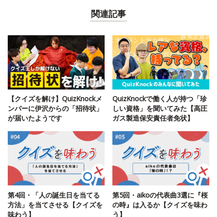
関連記事
【クイズを解け】QuizKnockメ
QuizKnockで働く人が持つ「珍
ンバーに伊沢からの「招待状」
しい資格」を聞いてみた【高圧
が届いたようです
ガス製造保安責任者免状】
第4回・「人の誕生日を当てる
第5回・aikoの代表曲3選に『桜
方法」を当てさせる【クイズを
の時』は入るか【クイズを味わ
味わう】
う】