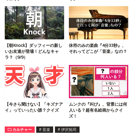
【朝Knock】ダッフィーの新し
休符のみの楽曲『4分33秒』、
いお友達が登場！どんなキャ
それってどこが「音楽」なの？
ラ？（9/9）
【今さら聞けない】「キズナア
ムンクの『叫び』、背景には何
イ」っていったい誰？クイズ
人いる？超有名絵画からクイ
ズ！
カルチャー
#
音楽
#
伊沢拓司