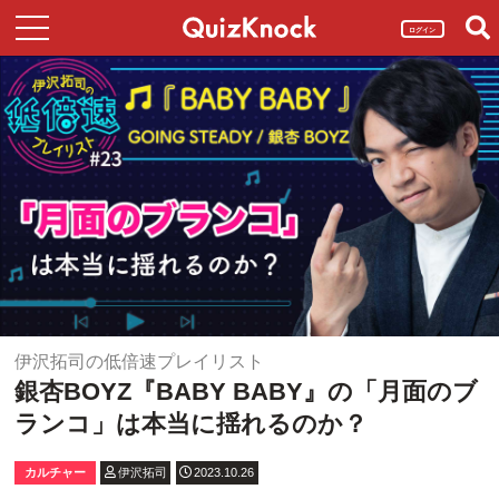
ログイン
伊沢拓司の低倍速プレイリスト
銀杏BOYZ『BABY BABY』の「月面のブ
ランコ」は本当に揺れるのか？
カルチャー
伊沢拓司
2023.10.26