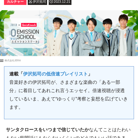
カルチャー
伊沢拓司
2023.12.21
PR
株式会社JERA
連載「
伊沢拓司の低倍速プレイリスト
」
音楽好きの伊沢拓司が、さまざまな楽曲の「ある一部
分」に着目してあれこれ言うエッセイ。倍速視聴が浸透
しているいま、あえて“ゆっくり”考察と妄想を広げていき
ます。
サンタクロースをいつまで信じていたか
なんてことはたわい
もない世間話にもならないくらいのどうでもいい話である、