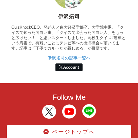
伊沢拓司
QuizKnockCEO、発起人／東大経済学部卒、大学院中退。「ク
イズで知った面白い事」「クイズで出会った面白い人」をもっ
と広げたい！ と思いスタートしました。高校生クイズ2連覇と
いう肩書で、有難いことにテレビ等への出演機会を頂いてま
す。記事は「丁寧でカルトだが親しめる」が目標です。
伊沢拓司の記事一覧へ
Account
Follow Me
ページトップへ