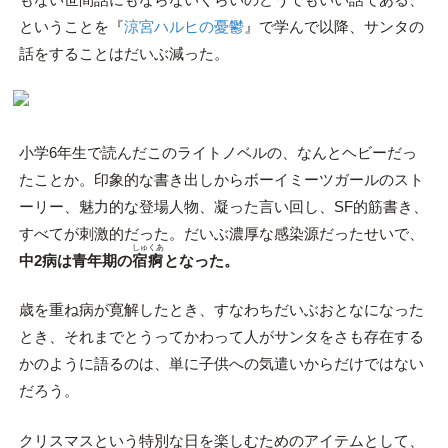
ということを『
涼宮ハルヒの憂鬱
』で学んで以降、サンタの
話をすることはだいぶ減った。
小学6年生で読んだこのライトノベルの、なんとヘビーだっ
たことか。印象的な書き出しからボーイミーツガールのスト
ーリー、魅力的な登場人物、凝った言い回し、SF的筋書き、
すべてが刺激的だった。だいぶ濃厚な感染源だったせいで、
しゅくあ
中2病は青年期の
宿痾
となった。
歳を重ね病が寛解したとき、すなわちだいぶおとなになった
とき、それまでとうってかわって人がサンタをさも存在する
かのように語るのは、単に子供への気遣いからだけではない
だろう。
クリスマスという特別な日を楽しむためのアイテムとして、