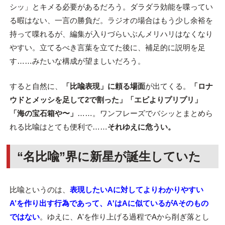
シッ」とキメる必要があるだろう。ダラダラ効能を喋ってい
る暇はない、一言の勝負だ。ラジオの場合はもう少し余裕を
持って喋れるが、編集が入りづらいぶんメリハリはなくなり
やすい。立てるべき言葉を立てた後に、補足的に説明を足
す……みたいな構成が望ましいだろう。
すると自然に、
「比喩表現」に頼る場面
が出てくる。
「ロナ
ウドとメッシを足して2で割った」「エビよりプリプリ」
「海の宝石箱や〜」
……。ワンフレーズでバシッとまとめら
れる比喩はとても便利で……
それゆえに危うい。
“
名比喩
”
界に新星が誕生していた
比喩というのは、
表現したいAに対してよりわかりやすい
A’を作り出す行為であって、A'はAに似ているがAそのもの
ではない
。ゆえに、A'を作り上げる過程でAから削ぎ落とし