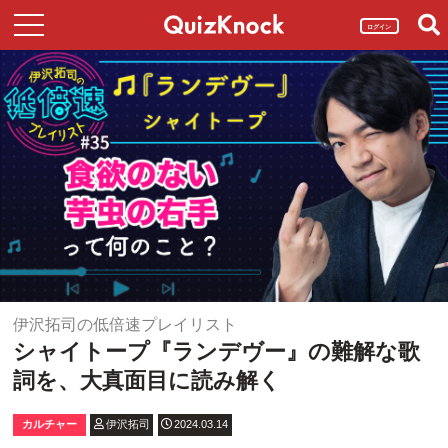
ログイン
伊沢拓司の低倍速プレイリスト
シャイトープ『ランデヴー』の難解な歌
詞を、大真面目に読み解く
カルチャー
伊沢拓司
2024.03.14