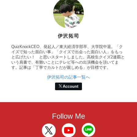
伊沢拓司
QuizKnockCEO、発起人／東大経済学部卒、大学院中退。「ク
イズで知った面白い事」「クイズで出会った面白い人」をもっ
と広げたい！ と思いスタートしました。高校生クイズ2連覇と
いう肩書で、有難いことにテレビ等への出演機会を頂いてま
す。記事は「丁寧でカルトだが親しめる」が目標です。
伊沢拓司の記事一覧へ
Account
Follow Me