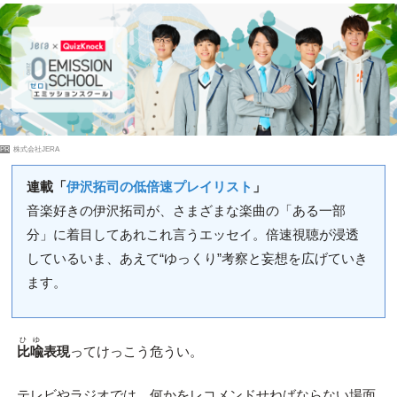
PR
株式会社JERA
連載「
伊沢拓司の低倍速プレイリスト
」
音楽好きの伊沢拓司が、さまざまな楽曲の「ある一部
分」に着目してあれこれ言うエッセイ。倍速視聴が浸透
しているいま、あえて“ゆっくり”考察と妄想を広げていき
ます。
ひゆ
比喩
表現
ってけっこう危うい。
テレビやラジオでは、何かをレコメンドせねばならない場面