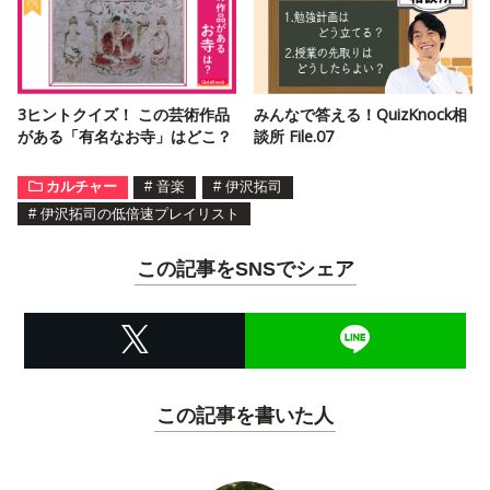
3ヒントクイズ！ この芸術作品
みんなで答える！QuizKnock相
がある「有名なお寺」はどこ？
談所 File.07
カルチャー
#
音楽
#
伊沢拓司
#
伊沢拓司の低倍速プレイリスト
この記事をSNSでシェア
この記事を書いた人