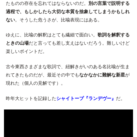
たものの存在を忘れてはならないのだ。
別の言葉で説明する
過程で、もしかしたら大切な本質を捨象してしまうかもしれ
ない
。そうした危うさが、比喩表現にはある。
ゆえに、比喩の解釈はとても繊細で面白い。
歌詞を解釈する
ときの山場
だと言っても差し支えはないだろう。難しいけど
楽しいポイントだ。
古今東西さまざまな歌詞で、紐解きがいのある名比喩が生ま
れてきたものだが、最近その中でも
なかなかに難解な新星
が
現れた（個人の見解です）。
昨年大ヒットを記録した
シャイトープ『ランデヴー』
だ。