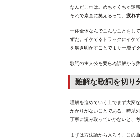
なんだこれは。めちゃくちゃ迷
それで素直に笑えるって、
疲れ
一体全体なんでこんなことをし
ずだ。イケてるトラックにイケ
を解き明かすことでより一層
イ
歌詞の主人公を要らぬ誤解から
難解な歌詞を切り
理解を進めていく上でまず大変
かかりがないことである。時系
丁寧に読み取っていかないと、
まずは方法論から入ろう。この