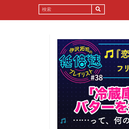
謎解き
コラム
常識
理系