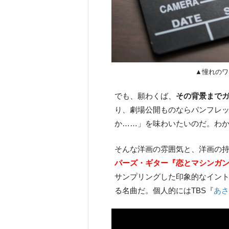
▲憧れのワ
でも、願わくば、
その背景まで
り、劇場公開ものならパンフレ
か……」を味わいたいのだ。わ
そんな洋画の雰囲気と、洋画の
パーズ・ギター『恋とマシンガ
サンプリングした印象的なイン
る名曲だ。個人的にはTBS『
あ