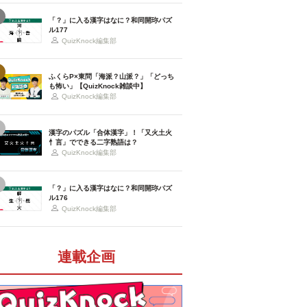
「？」に入る漢字はなに？和同開珎パズ
ル177
QuizKnock編集部
ふくらP×東問「海派？山派？」「どっち
も怖い」【QuizKnock雑談中】
QuizKnock編集部
漢字のパズル「合体漢字」！「又火土火
忄言」でできる二字熟語は？
QuizKnock編集部
「？」に入る漢字はなに？和同開珎パズ
ル176
QuizKnock編集部
連載企画