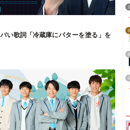
2
3
バい歌詞「冷蔵庫にバターを塗る」を
4
5