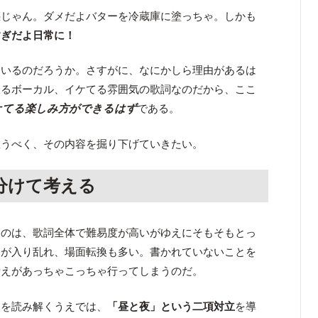
惑じゃん。ダメだよバターを冷蔵庫に塗っちゃ。しかも
すぎだよ日常に！
ているのだろうか。さすがに、なにかしら理由があるは
てるボーカル、イケてる雰囲気の歌詞なのだから、ここ
ケてる楽しみ方ができるはず
である。
救うべく、その内容を掘り下げていきたい。
分けて考える
なのは、歌詞全体で難易度が高いがゆえにそもそもとっ
列が入り乱れ、場面転換も多い。書かれていないことを
考えがあっちゃこっちゃ行ってしまうのだ。
曲を読み解くうえでは、
「昼と夜」という二項対立
を導