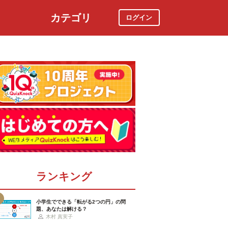
カテゴリ
ログイン
社会
スポーツ
時事ニュース
特集
ランキング
小学生でできる「転がる2つの円」の問
題、あなたは解ける？
木村 真実子