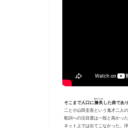
かいしゃ
そこまで人口に
膾炙
した曲であ
二と小山田圭吾という鬼才二人
歌詞への注目度は一段と高かっ
ネット上では出てこなかった。