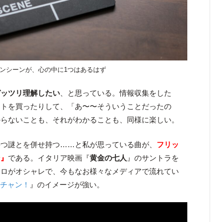
ンシーンが、心の中に1つはあるはず
ガッツリ理解したい
、と思っている。情報収集をした
ットを買ったりして、「あ〜〜そういうことだったの
からないことも、それがわかることも、同様に楽しい。
持つ謎とを併せ持つ……と私が思っている曲が、
フリッ
ン』
である。イタリア映画『
黄金の七人
』のサントラを
トロがオシャレで、今もなお様々なメディアで流れてい
さチャン！
』のイメージが強い。