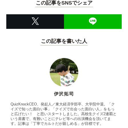
この記事をSNSでシェア
この記事を書いた人
伊沢拓司
QuizKnockCEO、発起人／東大経済学部卒、大学院中退。「ク
イズで知った面白い事」「クイズで出会った面白い人」をもっ
と広げたい！ と思いスタートしました。高校生クイズ2連覇と
いう肩書で、有難いことにテレビ等への出演機会を頂いてま
す。記事は「丁寧でカルトだが親しめる」が目標です。