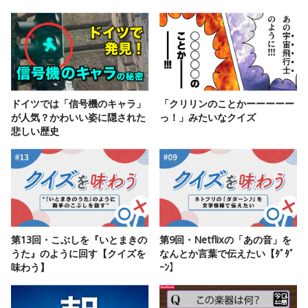
ドイツでは「信号機のキャラ」
「クリリンのことかーーーーー
が人気？かわいい姿に隠された
っ！」みたいなクイズ
悲しい歴史
第13回・こぶしを『いとまきの
第9回・Netflixの「あの音」を
うた』のように回す【クイズを
なんとか言葉で伝えたい【ﾀﾞﾀﾞ
味わう】
ｰﾝ】