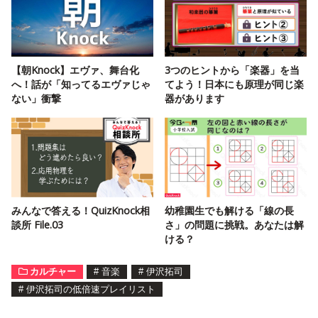
【朝Knock】エヴァ、舞台化
3つのヒントから「楽器」を当
へ！話が「知ってるエヴァじゃ
てよう！日本にも原理が同じ楽
ない」衝撃
器があります
みんなで答える！QuizKnock相
幼稚園生でも解ける「線の長
談所 File.03
さ」の問題に挑戦。あなたは解
ける？
カルチャー
#
音楽
#
伊沢拓司
#
伊沢拓司の低倍速プレイリスト