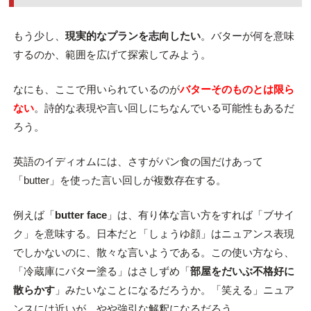
もう少し、
現実的なプランを志向したい
。バターが何を意味
するのか、範囲を広げて探索してみよう。
なにも、ここで用いられているのが
バターそのものとは限ら
ない
。詩的な表現や言い回しにちなんでいる可能性もあるだ
ろう。
英語のイディオムには、さすがパン食の国だけあって
「butter」を使った言い回しが複数存在する。
例えば「
butter face
」は、有り体な言い方をすれば「ブサイ
ク」を意味する。日本だと「しょうゆ顔」はニュアンス表現
でしかないのに、散々な言いようである。この使い方なら、
「冷蔵庫にバター塗る」はさしずめ「
部屋をだいぶ不格好に
散らかす
」みたいなことになるだろうか。「笑える」ニュア
ンスには近いが、やや強引な解釈になるだろう。