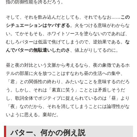
指の防御性能を誇るだろう。
そして、それを飲み込んだとしても、それでもなお……
この
シチュエーションはヤバすぎる
。火をつける意味がわからな
い。てかそもそも、ホワイトソースを塗らないのであれば、
むしろバターは低温で焦げてしまうので、逆効果である。
な
んでバターの無駄遣いしたのさ
、値上がりしてるのに。
昼と夜の対比という文脈から考えるなら、夜の象徴であるホ
テルの部屋に火を放つことはすなわち昼の生活への集中、
「君」との関係性の終わり、みたいなことを意味するのだろ
う。しかし、それは「素直に笑う」こととは矛盾しそうだ
し、歌詞全体でポジティブに捉えられているのは「昼」より
「夜」なのだから、それを消してしまうことには論理性がな
いように思える。棄却だ。
バター、何かの例え説