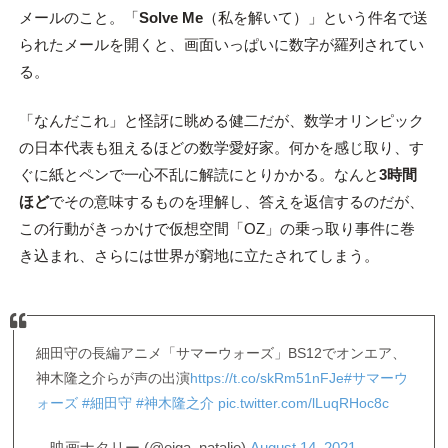
メールのこと。「
Solve Me
（私を解いて）」という件名で送
られたメールを開くと、画面いっぱいに数字が羅列されてい
る。
「なんだこれ」と怪訝に眺める健二だが、数学オリンピック
の日本代表も狙えるほどの数学愛好家。何かを感じ取り、す
ぐに紙とペンで一心不乱に解読にとりかかる。なんと
3時間
ほど
でその意味するものを理解し、答えを返信するのだが、
この行動がきっかけで仮想空間「OZ」の乗っ取り事件に巻
き込まれ、さらには世界が窮地に立たされてしまう。
細田守の長編アニメ「サマーウォーズ」BS12でオンエア、
神木隆之介らが声の出演
https://t.co/skRm51nFJe
#サマーウ
ォーズ
#細田守
#神木隆之介
pic.twitter.com/lLuqRHoc8c
— 映画ナタリー (@eiga_natalie)
August 14, 2021