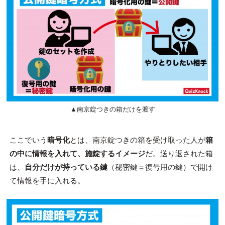
▲南京錠つきの箱だけを渡す
ここでいう
暗号化
とは、南京錠つきの箱を受け取った人が
箱
の中に情報を入れて、施錠するイメージ
だ。送り返された箱
は、
自分だけが持っている鍵
（秘密鍵＝復号用の鍵）で開け
て情報を手に入れる。