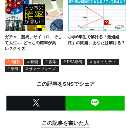
ガチャ、競馬、サイコロ、そし
小学6年生で解ける「最短経
て人生……どっちの確率が高
路」の問題。あなたは解ける？
い？クイズ
理系
#
映画
#
数学
#
RSA暗号
#
セキュリティ
#
暗号
#
サマーウォーズ
この記事をSNSでシェア
この記事を書いた人