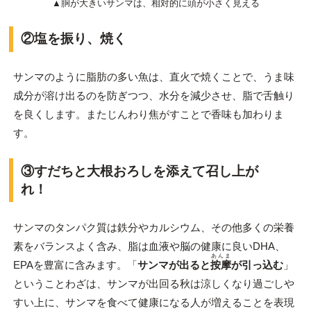
▲胴が大きいサンマは、相対的に頭が小さく見える
②塩を振り、焼く
サンマのように脂肪の多い魚は、直火で焼くことで、うま味
成分が溶け出るのを防ぎつつ、水分を減少させ、脂で舌触り
を良くします。またじんわり焦がすことで香味も加わりま
す。
③すだちと大根おろしを添えて召し上が
れ！
サンマのタンパク質は鉄分やカルシウム、その他多くの栄養
素をバランスよく含み、脂は血液や脳の健康に良いDHA、
あんま
EPAを豊富に含みます。「
サンマが出ると
按摩
が引っ込む
」
ということわざは、サンマが出回る秋は涼しくなり過ごしや
すい上に、サンマを食べて健康になる人が増えることを表現