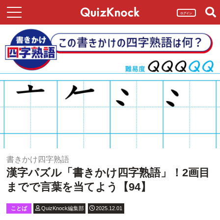
ログイン
書きかけ四字熟語
漢字パズル「書きかけ四字熟語」！2画目
までで言葉を当てよう【94】
ことば
QuizKnock編集部
2025.12.01