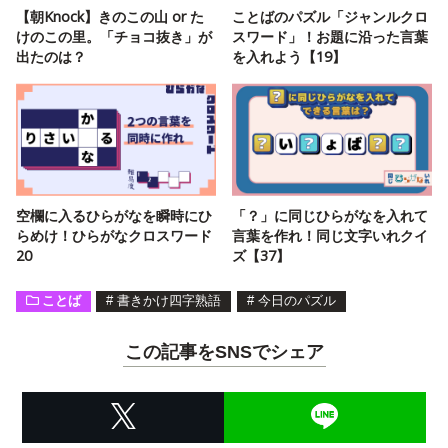
【朝Knock】きのこの山 or た
ことばのパズル「ジャンルクロ
けのこの里。「チョコ抜き」が
スワード」！お題に沿った言葉
出たのは？
を入れよう【19】
空欄に入るひらがなを瞬時にひ
「？」に同じひらがなを入れて
らめけ！ひらがなクロスワード
言葉を作れ！同じ文字いれクイ
20
ズ【37】
ことば
#
書きかけ四字熟語
#
今日のパズル
この記事をSNSでシェア