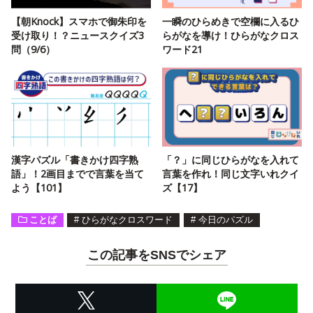
【朝Knock】スマホで御朱印を
一瞬のひらめきで空欄に入るひ
受け取り！？ニュースクイズ3
らがなを導け！ひらがなクロス
問（9/6）
ワード21
漢字パズル「書きかけ四字熟
「？」に同じひらがなを入れて
語」！2画目までで言葉を当て
言葉を作れ！同じ文字いれクイ
よう【101】
ズ【17】
ことば
#
ひらがなクロスワード
#
今日のパズル
この記事をSNSでシェア