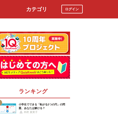
カテゴリ
ログイン
社会
スポーツ
時事ニュース
特集
ランキング
小学生でできる「転がる2つの円」の問
題、あなたは解ける？
木村 真実子