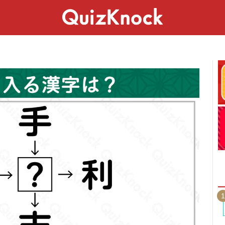
スペシャル
ライフ
ことば
カルチャー
1