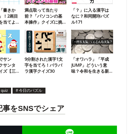
「書きか
満点取って当たり
「？」に入る漢字は
」！2画目
前？「パソコンの基
なに？和同開珎パズ
を当てよ
本操作」クイズに挑
ル171
戦！
でサン
9分割された漢字1文
「オワハラ」「平成
クサンタ
字を当てろ！バラバ
JUMP」どういう意
イズ【三
ラ漢字クイズ30
味？令和を生きる新
語クイズ
quiz
#
今日のパズル
記事をSNSでシェア