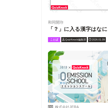
和同開珎
「？」に入る漢字はなに
ことば
QuizKnock編集部
2026.01.09
株式会社JERA
PR