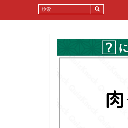
謎解き
コラム
常識
理系