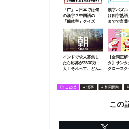
「广」←日本では何
漢字パズル
の漢字？中国語の
け四字熟語
「簡体字」クイズ
までで言葉
う【110】
インドで求人募集し
【全問正解
たら応募が2800万
タ】サンタ
人！それって、どん
クロースク
な仕事？
択】
ことば
#
漢字
#
和同開珎
#
この