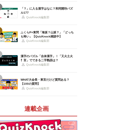
「？」に入る漢字はなに？和同開珎パズ
ル177
QuizKnock編集部
ふくらP×東問「海派？山派？」「どっち
も怖い」【QuizKnock雑談中】
QuizKnock編集部
漢字のパズル「合体漢字」！「又火土火
忄言」でできる二字熟語は？
QuizKnock編集部
WHAT大会長・東言だけど質問ある？
【100の質問】
QuizKnock編集部
連載企画