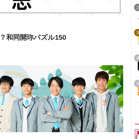
2
3
？和同開珎パズル150
4
5