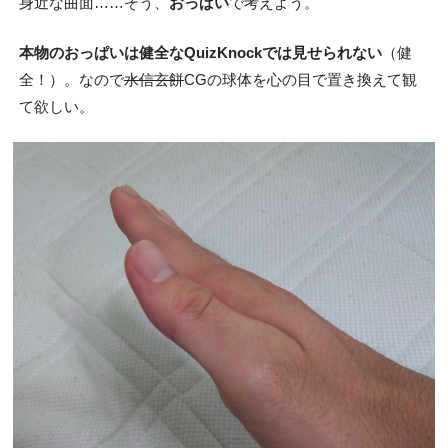
身近な曲面……そう、
おっぱい
で考えよう。
本物のおっぱいは健全なQuizKnockでは見せられない
（健
全！）。なので
水信玄餅
CGの球体を心の目で置き換えて観
て欲しい。