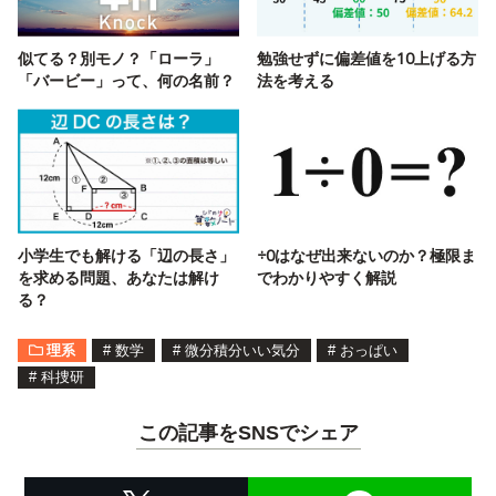
似てる？別モノ？「ローラ」
勉強せずに偏差値を10上げる方
「バービー」って、何の名前？
法を考える
小学生でも解ける「辺の長さ」
÷0はなぜ出来ないのか？極限ま
を求める問題、あなたは解け
でわかりやすく解説
る？
理系
#
数学
#
微分積分いい気分
#
おっぱい
#
科捜研
この記事をSNSでシェア