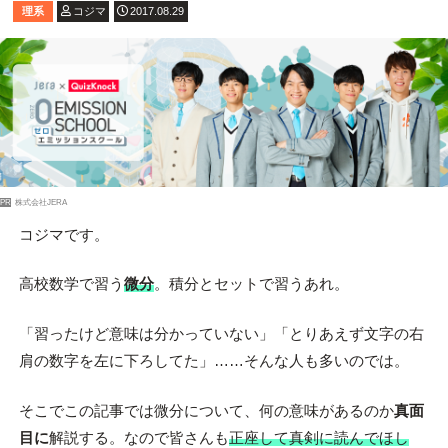
理系
コジマ
2017.08.29
PR
株式会社JERA
コジマです。
高校数学で習う
微分
。積分とセットで習うあれ。
「習ったけど意味は分かっていない」「とりあえず文字の右
肩の数字を左に下ろしてた」……そんな人も多いのでは。
そこでこの記事では微分について、何の意味があるのか
真面
目に
解説する。なので皆さんも
正座して真剣に読んでほし