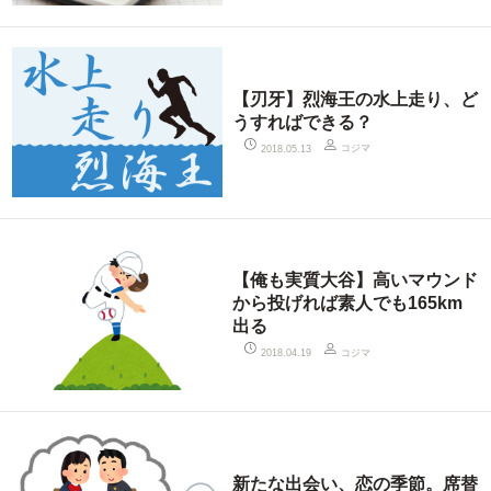
【刃牙】烈海王の水上走り、ど
うすればできる？
コジマ
2018.05.13
【俺も実質大谷】高いマウンド
から投げれば素人でも165km
出る
コジマ
2018.04.19
新たな出会い、恋の季節。席替