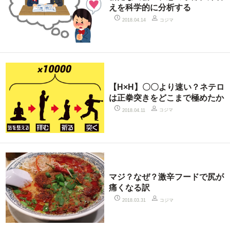
えを科学的に分析する
コジマ
2018.04.14
【H×H】〇〇より速い？ネテロ
は正拳突きをどこまで極めたか
コジマ
2018.04.11
マジ？なぜ？激辛フードで尻が
痛くなる訳
コジマ
2018.03.31