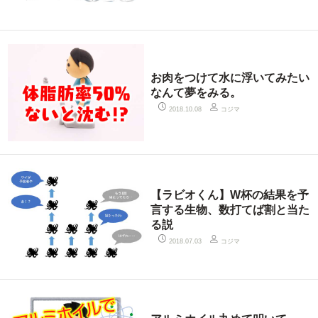
お肉をつけて水に浮いてみたい
なんて夢をみる。
コジマ
2018.10.08
【ラビオくん】W杯の結果を予
言する生物、数打てば割と当た
る説
コジマ
2018.07.03