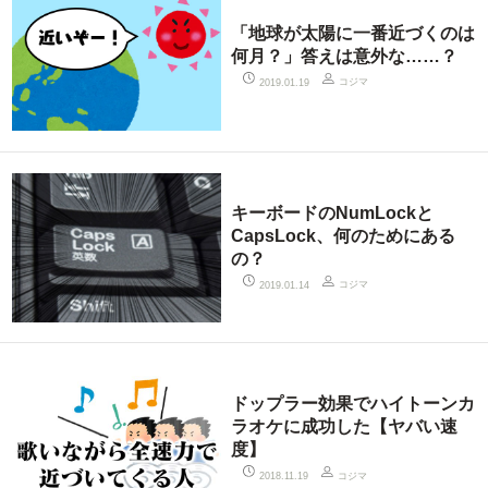
「地球が太陽に一番近づくのは
何月？」答えは意外な……？
コジマ
2019.01.19
キーボードのNumLockと
CapsLock、何のためにある
の？
コジマ
2019.01.14
ドップラー効果でハイトーンカ
ラオケに成功した【ヤバい速
度】
コジマ
2018.11.19