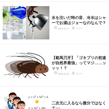
水を注いだ時の音、冷水はシャ
ーでお湯はジョーなのなんで？
コジマ
2018.03.17
【範馬刃牙】「ゴキブリの初速
が自然界最強」ってマジ……ッ
ッッ！？
コジマ
2018.03.14
二次元に入るなら微分ではなく
て○○