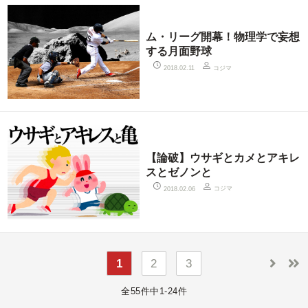
ム・リーグ開幕！物理学で妄想
する月面野球
コジマ
2018.02.11
【論破】ウサギとカメとアキレ
スとゼノンと
コジマ
2018.02.06
1
2
3
全55件中1-24件