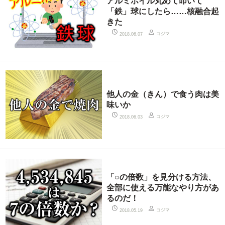
アルミホイル丸めて叩いて
「鉄」球にしたら……核融合起
きた
コジマ
2018.06.07
他人の金（きん）で食う肉は美
味いか
コジマ
2018.06.03
「○の倍数」を見分ける方法、
全部に使える万能なやり方があ
るのだ！
コジマ
2018.05.19