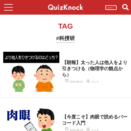
ログイン
TAG
#科捜研
【朗報】太った人は他人をより
引きつける（物理学の観点か
ら）
コジマ
2019.09.01
【今度こそ】肉眼で読めるバー
コード入門
コジマ
2019.08.26