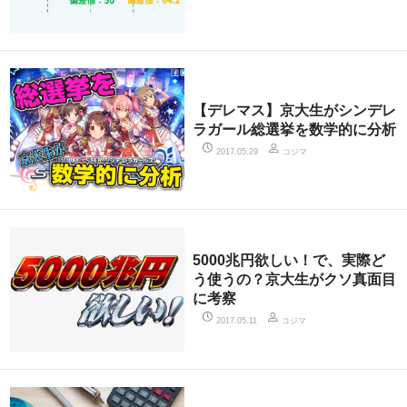
【デレマス】京大生がシンデレ
ラガール総選挙を数学的に分析
コジマ
2017.05.29
5000兆円欲しい！で、実際ど
う使うの？京大生がクソ真面目
に考察
コジマ
2017.05.11