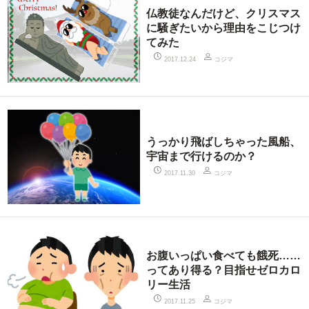
仏教徒なんだけど、クリスマス
に騒ぎたいから理由をこじつけ
てみた
コジマ
2017.12.24
うっかり飛ばしちゃった風船、
宇宙まで行けるのか？
コジマ
2017.11.30
お腹いっぱい食べても餓死……
ってあり得る？目指せゼロカロ
リー生活
コジマ
2017.11.25