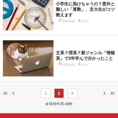
小学生に負けちゃうの？意外と
難しい「算数」、京大生がコツ
教えます
コジマ
2017.04.09
文系？理系？新ジャンル「情報
系」で3年学んで分かったこと
コジマ
2017.03.22
1
2
3
全55件中25-48件