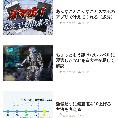
あんなことこんなことスマホの
アプリで叶えてくれる（多分）
コジマ
2017.08.22
ちょっともう訊けないレベルに
浸透した”AI”を京大生が易しく
解説
コジマ
2017.07.10
勉強せずに偏差値を10上げる
方法を考える
コジマ
2017.06.20