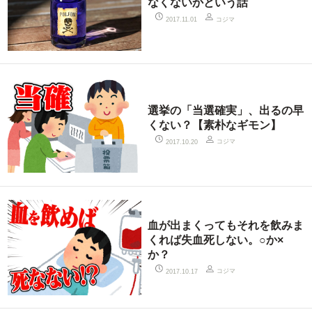
なくないかという話
コジマ
2017.11.01
選挙の「当選確実」、出るの早
くない？【素朴なギモン】
コジマ
2017.10.20
血が出まくってもそれを飲みま
くれば失血死しない。○か×
か？
コジマ
2017.10.17