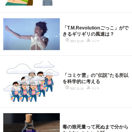
「T.M.Revolutionごっこ」がで
きるギリギリの風速は？
コジマ
2017.11.18
「コミケ雲」の”伝説”たる所以
を科学的に考える
コジマ
2017.11.14
毒の致死量って死ぬまで分から