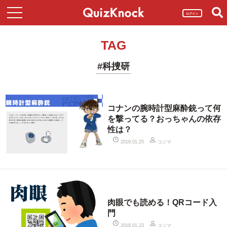
ログイン
TAG
#科捜研
コナンの腕時計型麻酔銃って何
を撃ってる？おっちゃんの依存
性は？
コジマ
2018.01.25
肉眼でも読める！QRコード入
門
コジマ
2018.01.23