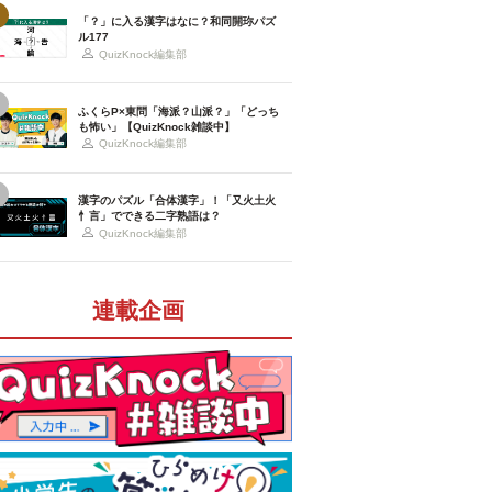
「？」に入る漢字はなに？和同開珎パズ
ル177
QuizKnock編集部
ふくらP×東問「海派？山派？」「どっち
も怖い」【QuizKnock雑談中】
QuizKnock編集部
漢字のパズル「合体漢字」！「又火土火
忄言」でできる二字熟語は？
QuizKnock編集部
連載企画