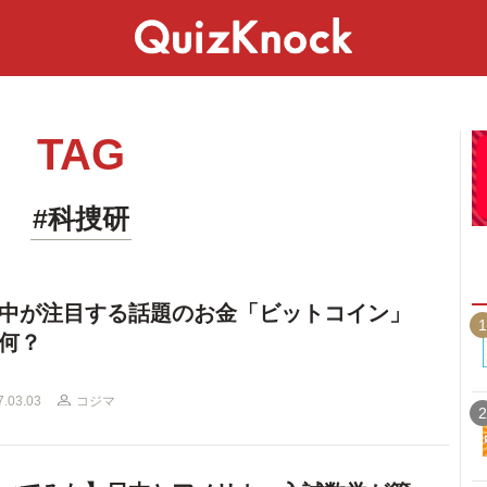
スペシャル
ライフ
ことば
カルチャー
TAG
#科捜研
中が注目する話題のお金「ビットコイン」
1
何？
7.03.03
コジマ
2