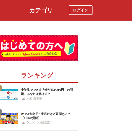
カテゴリ
ログイン
社会
スポーツ
時事ニュース
特集
ランキング
小学生でできる「転がる2つの円」の問
題、あなたは解ける？
木村 真実子
WHAT大会長・東言だけど質問ある？
【100の質問】
QuizKnock編集部