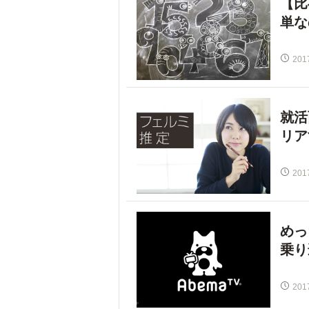
【比
単な
201
就活
リア
201
めっ
乗り
201