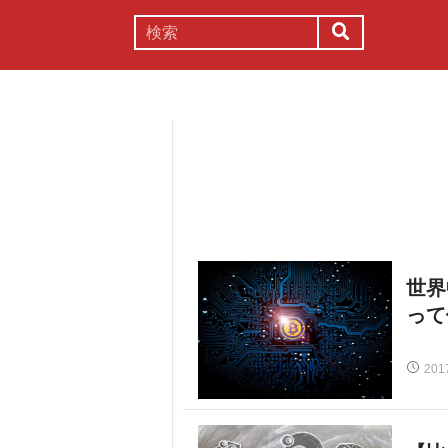
謎解き
コラム
常識
理系
世界
って
201