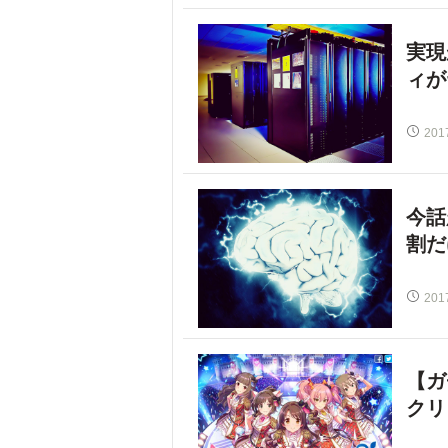
実現
ィが
201
今話
割だ
201
【ガ
クリ