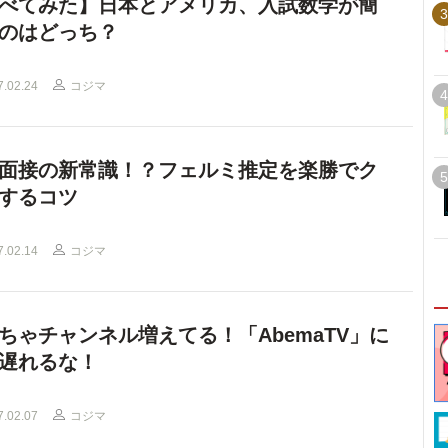
べてみた】日本とアメリカ、入試数学が簡
3
のはどっち？
7.02.24
コジマ
4
面接の新常識！？フェルミ推定を楽勝でク
5
するコツ
7.02.14
コジマ
ちゃチャンネル増えてる！「AbemaTV」に
遅れるな！
7.02.07
コジマ