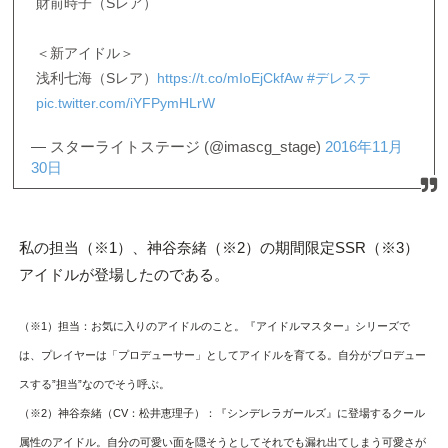
財前時子（Sレア）
＜新アイドル＞
浅利七海（Sレア）
https://t.co/mIoEjCkfAw
#デレステ
pic.twitter.com/iYFPymHLrW
— スターライトステージ (@imascg_stage)
2016年11月
30日
私の担当（※1）、神谷奈緒（※2）の期間限定SSR（※3）
アイドルが登場したのである。
（※1）担当：お気に入りのアイドルのこと。『アイドルマスター』シリーズで
は、プレイヤーは「プロデューサー」としてアイドルを育てる。自分がプロデュー
スする”担当”なのでそう呼ぶ。
（※2）神谷奈緒（CV：松井恵理子）：『シンデレラガールズ』に登場するクール
属性のアイドル。自分の可愛い面を隠そうとしてそれでも漏れ出てしまう可愛さが