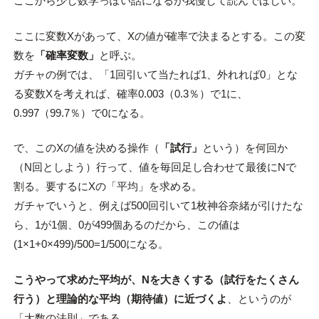
ここから少し数学っぽい話になるが我慢して読んでほしい。
ここに変数Xがあって、Xの値が確率で決まるとする。この変
数を
「確率変数」
と呼ぶ。
ガチャの例では、「1回引いて当たれば1、外れれば0」とな
る変数Xを考えれば、確率0.003（0.3％）で1に、
0.997（99.7％）で0になる。
で、このXの値を決める操作（
「試行」
という）を何回か
（N回としよう）行って、値を毎回足し合わせて最後にNで
割る。要するにXの「平均」を求める。
ガチャでいうと、例えば500回引いて1枚神谷奈緒が引けたな
ら、1が1個、0が499個あるのだから、この値は
(1×1+0×499)/500=1/500になる。
こうやって求めた平均が、Nを大きくする（試行をたくさん
行う）と理論的な平均（期待値）に近づくよ
、というのが
「大数の法則」である。