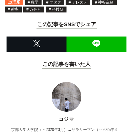
理系
#
数学
#
オタク
#
デレステ
#
神谷奈緒
#
確率
#
ガチャ
#
科捜研
この記事をSNSでシェア
この記事を書いた人
コジマ
京都大学大学院（～2020年3月）→サラリーマン（～2025年3