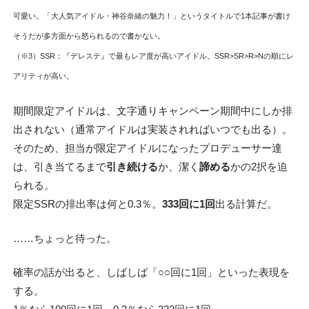
可愛い。「大人気アイドル・神谷奈緒の魅力！」というタイトルで1本記事が書け
そうだが多方面から怒られるので書かない。
（※3）SSR：『デレステ』で最もレア度が高いアイドル。SSR>SR>R>Nの順にレ
アリティが高い。
期間限定アイドルは、文字通りキャンペーン期間中にしか排
出されない（通常アイドルは実装されればいつでも出る）。
そのため、担当が限定アイドルになったプロデューサー達
は、引き当てるまで
引き続ける
か、潔く
諦める
かの2択を迫
られる。
限定SSRの排出率は何と0.3％。
333回に1回
出る計算だ。
……ちょっと待った。
確率の話が出ると、しばしば「○○回に1回」といった表現を
する。