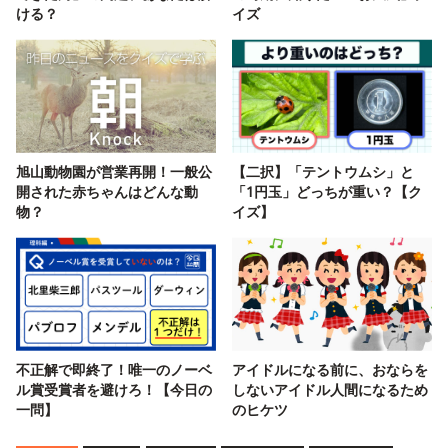
ける？
イズ
旭山動物園が営業再開！一般公
【二択】「テントウムシ」と
開された赤ちゃんはどんな動
「1円玉」どっちが重い？【ク
物？
イズ】
不正解で即終了！唯一のノーベ
アイドルになる前に、おならを
ル賞受賞者を避けろ！【今日の
しないアイドル人間になるため
一問】
のヒケツ