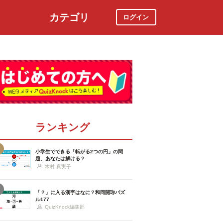
カテゴリ
ログイン
社会
スポーツ
時事ニュース
特集
ランキング
小学生でできる「転がる2つの円」の問
題、あなたは解ける？
木村 真実子
「？」に入る漢字はなに？和同開珎パズ
ル177
QuizKnock編集部