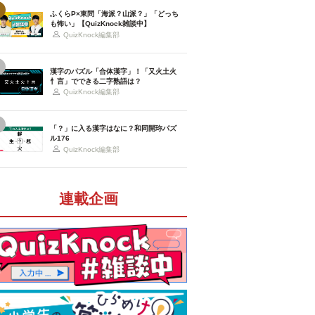
ふくらP×東問「海派？山派？」「どっち
も怖い」【QuizKnock雑談中】
QuizKnock編集部
漢字のパズル「合体漢字」！「又火土火
忄言」でできる二字熟語は？
QuizKnock編集部
「？」に入る漢字はなに？和同開珎パズ
ル176
QuizKnock編集部
連載企画