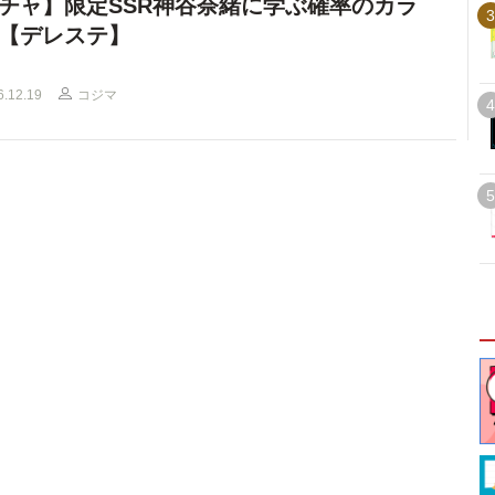
チャ】限定SSR神谷奈緒に学ぶ確率のカラ
3
【デレステ】
6.12.19
コジマ
4
5