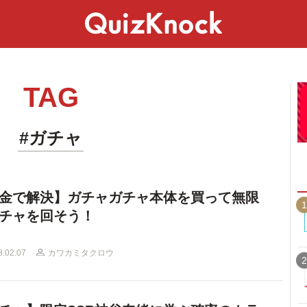
スペシャル
ライフ
ことば
カルチャー
TAG
#ガチャ
金で解決】ガチャガチャ本体を買って無限
1
チャを回そう！
8.02.07
カワカミタクロウ
2