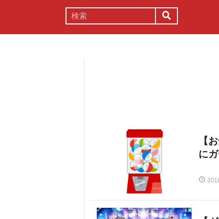
謎解き
コラム
常識
理系
【お
にガ
201