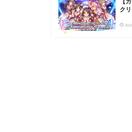
【ガ
クリ
201